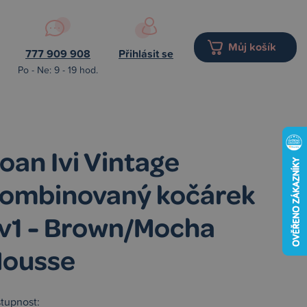
Můj košík
777 909 908
Přihlásit se
Po - Ne: 9 - 19 hod.
oan Ivi Vintage
ombinovaný kočárek
v1 - Brown/Mocha
ousse
tupnost: