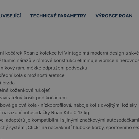
UVISEJÍCÍ
TECHNICKÉ PARAMETRY
VÝROBCE ROAN
í kočárek Roan z kolekce Ivi Vintage má moderní design a skvělé
 tlumič nárazů v rámové konstrukci eliminuje vibrace a nerovnos
liníkový rám, měkké odpružení podvozku
přední kola s možností aretace
í brzda
telná koženková rukojeť
uzavíratelný košík pod kočárkem
ová gelová kola - nízkoprofilová, náboje kol s dvojitými ložisky
 nasazení autosedačky Roan Kite 0-13 kg
ci adaptérů je kompatibilní i s jinými značkovými autosedačkami
chý systém „Click” na nacvaknutí hluboké korby, sportovního s