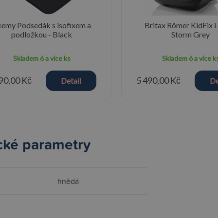
emy Podsedák s isofixem a
Britax Römer KidFix i-
podložkou - Black
Storm Grey
Skladem
6 a více ks
Skladem
6 a více k
90,00 Kč
5 490,00 Kč
Detail
De
cké parametry
hnědá