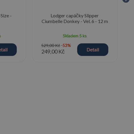
Size -
Lodger capáčky Slipper
Ciumbelle Donkey - Vel. 6 - 12 m
s
Skladem
5 ks
529,00 Kč
-53%
tail
Detail
249,00 Kč