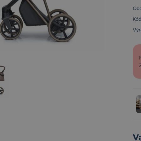
Obc
Kód
Výr
V