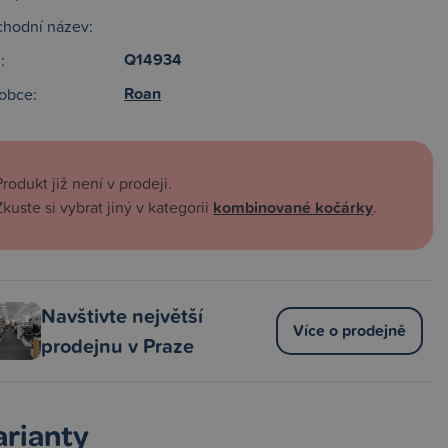
hodní název:
Q14934
:
Roan
obce:
Produkt již není v prodeji.
Zkuste si vybrat jiný v kategorii
kombinované kočárky
.
Navštivte největší
Více o prodejně
prodejnu v Praze
arianty