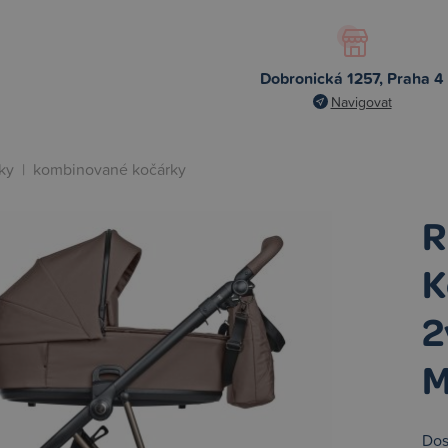
Dobronická 1257, Praha 4
Navigovat
ky
|
kombinované kočárky
R
K
2
M
Dos