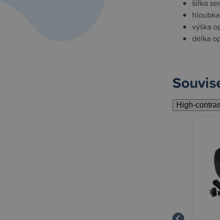
šířka s
hloubka
výška o
délka o
Souvise
High-contra