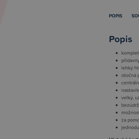
POPIS
SO
Popis
kompletn
přídavný
lehký h
otočná 
centráln
nastavi
velký, 
bezúdržb
možnost
za pomo
jednodu