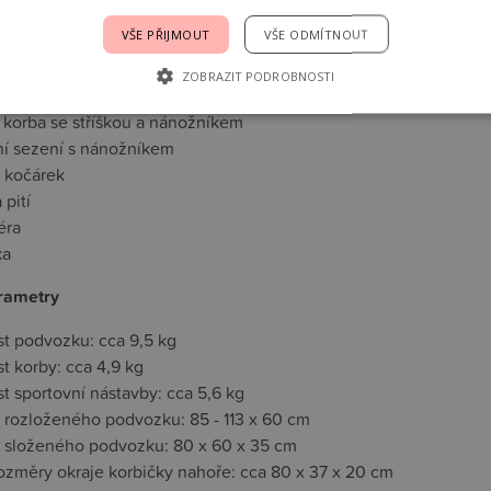
u lze nastavit do délky
VŠE PŘIJMOUT
VŠE ODMÍTNOUT
uje:
ZOBRAZIT PODROBNOSTI
k s prostorným nákupním košíkem
 korba se stříškou a nánožníkem
ní sezení s nánožníkem
a kočárek
 pití
éra
ka
rametry
t podvozku: cca 9,5 kg
t korby: cca 4,9 kg
t sportovní nástavby: cca 5,6 kg
 rozloženého podvozku: 85 - 113 x 60 cm
 složeného podvozku: 80 x 60 x 35 cm
rozměry okraje korbičky nahoře: cca 80 x 37 x 20 cm