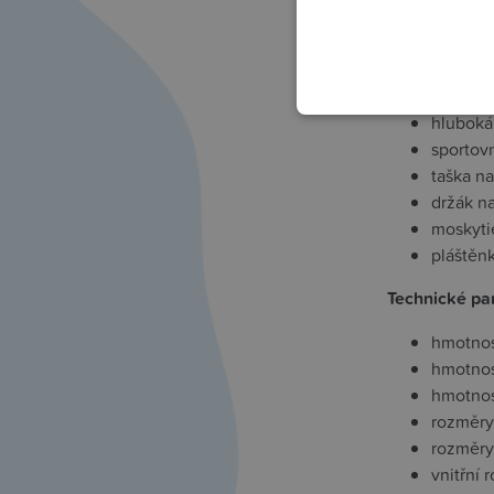
podnožk
Balení obsah
podvoze
hluboká
sportov
taška n
držák na
moskyti
pláštěn
Technické pa
hmotnos
hmotnos
hmotnos
rozměry
rozměry
vnitřní 