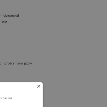
i vlastnosti
hřeje
i proti směru jízdy
×
s našimi