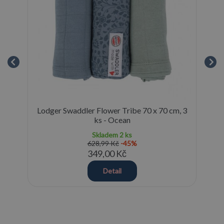
lue
Lodger Swaddler Flower Tribe 70 x 70 cm, 3
L
ks - Ocean
Skladem
2 ks
628,99 Kč
-45%
349,00 Kč
Detail