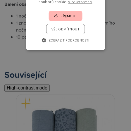
souborů cookie.
Více informací
Balení obsahuje:
1 nočník
VŠE PŘIJMOUT
1 znovupoužitelná gumová vložka do cestovního
nočníku
VŠE ODMÍTNOUT
10 parfémovaných fólií
ZOBRAZIT PODROBNOSTI
Související
High-contrast mode