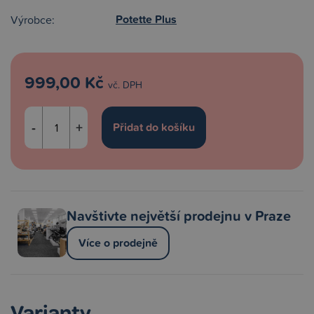
Potette Plus
Výrobce:
999,00 Kč
vč. DPH
-
+
Navštivte největší prodejnu v Praze
Více o prodejně
Varianty