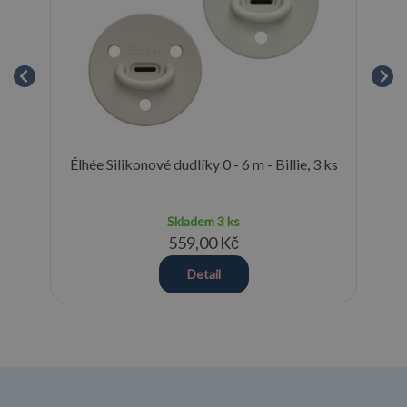
 -
Élhée Silikonové dudlíky 0 - 6 m - Billie, 3 ks
Su
Skladem
3 ks
559,00 Kč
Detail