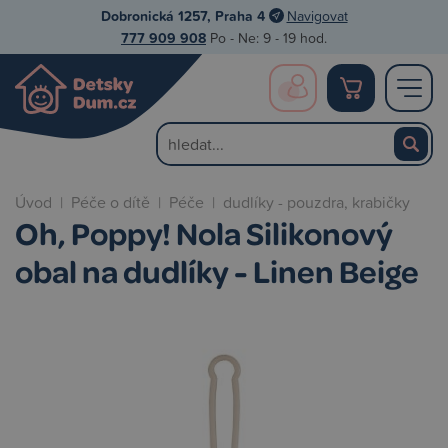
Dobronická 1257, Praha 4
Navigovat
777 909 908
Po - Ne: 9 - 19 hod.
Úvod
|
Péče o dítě
|
Péče
|
dudlíky - pouzdra, krabičky
Oh, Poppy! Nola Silikonový
obal na dudlíky - Linen Beige