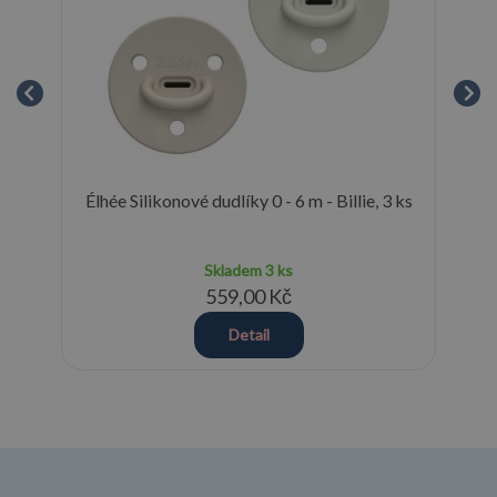
onu
Élhée Silikonové dudlíky 0 - 6 m - Billie, 3 ks
Su
Skladem
3 ks
559,00 Kč
Detail