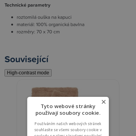
Technické parametry
roztomilá ouška na kapuci
materiál: 100% organická bavlna
rozměry: 70 x 70 cm
Související
High-contrast mode
×
Tyto webové stránky
používají soubory cookie.
Používáním našich webových stránek
souhlasíte se všemi soubory cookie v
souladu s našimi zásadami používání