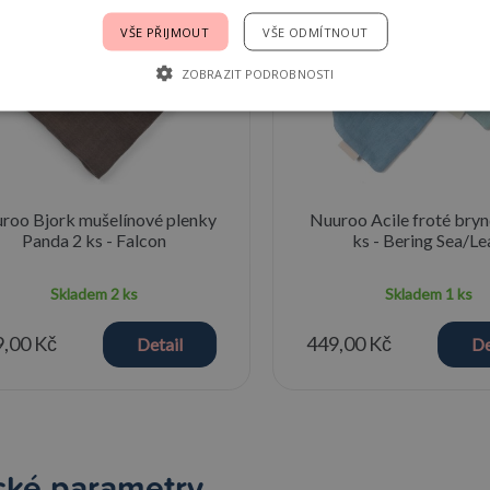
VŠE PŘIJMOUT
VŠE ODMÍTNOUT
ZOBRAZIT PODROBNOSTI
roo Bjork mušelínové plenky
Nuuroo Acile froté bry
Panda 2 ks - Falcon
ks - Bering Sea/Le
Skladem
2 ks
Skladem
1 ks
,00 Kč
449,00 Kč
Detail
De
cké parametry