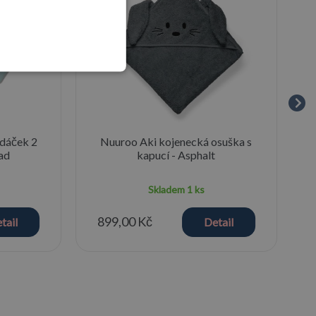
ndáček 2
Nuuroo Aki kojenecká osuška s
ad
kapucí - Asphalt
Skladem
1 ks
899,00 Kč
tail
Detail