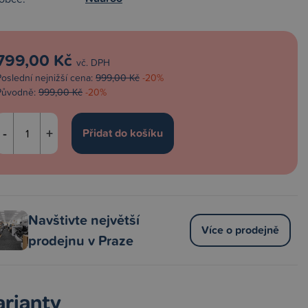
799,00 Kč
vč. DPH
Poslední nejnižší cena:
999,00 Kč
-20%
Původně:
999,00 Kč
-20%
-
+
Navštivte největší
Více o prodejně
prodejnu v Praze
arianty