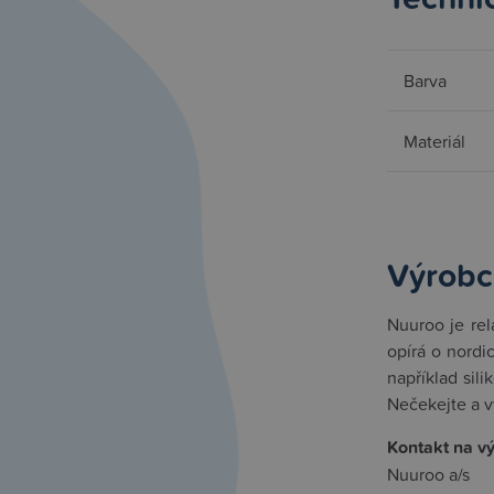
Barva
Materiál
Výrobc
Nuuroo je rel
opírá o nordi
například sil
Nečekejte a v
Kontakt na v
Nuuroo a/s