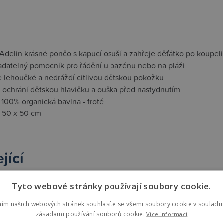
Adelin krásné pončo s kapucí osuší a zahřeje děťátko po koupeli
adatelný pomocník pro řádění u bazénu nebo na pláži
e lehoučké a nedráždí citlivou dětskou pokožku
 ochrání dětskou hlavičku a ouška před nastydnutím
 100% organická bavlna - froté
 50 x 50 cm
jící
st mode
Tyto webové stránky používají soubory cookie.
ním našich webových stránek souhlasíte se všemi soubory cookie v souladu 
zásadami používání souborů cookie.
Více informací