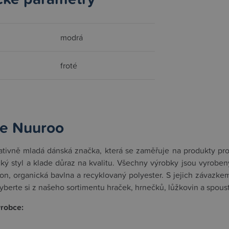
modrá
froté
e Nuuroo
ativně mladá dánská značka, která se zaměřuje na produkty pro
cký styl a klade důraz na kvalitu. Všechny výrobky jsou vyrobeny
ikon, organická bavlna a recyklovaný polyester. S jejich závazke
yberte si z našeho sortimentu hraček, hrnečků, lůžkovin a spoust
ýrobce: