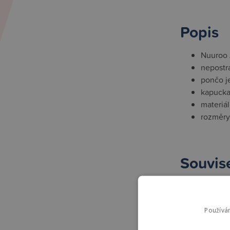
Popis
Nuuroo 
nepostr
pončo j
kapucka
materiál
rozměry
Souvise
High-contra
Používá