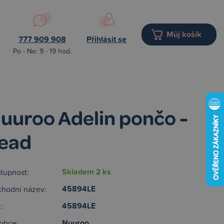
Můj košík
777 909 908
Přihlásit se
Po - Ne: 9 - 19 hod.
uuroo Adelin pončo -
ead
Skladem 2 ks
tupnost:
45894LE
hodní název:
45894LE
:
Nuuroo
obce: