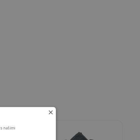
×
s našimi