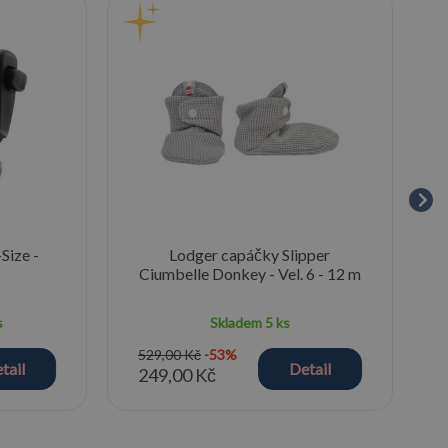
Size -
Lodger capáčky Slipper
Ciumbelle Donkey - Vel. 6 - 12 m
s
Skladem
5 ks
529,00 Kč
-53%
tail
Detail
249,00 Kč