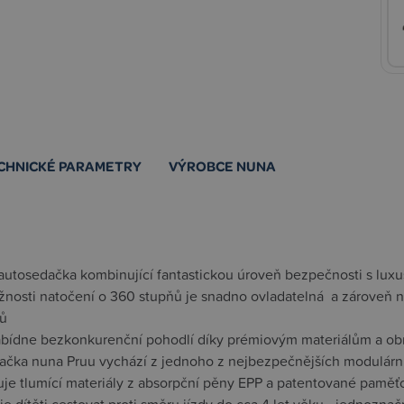
CHNICKÉ PARAMETRY
VÝROBCE NUNA
 autosedačka kombinující fantastickou úroveň bezpečnosti s luxu
žnosti natočení o 360 stupňů je snadno ovladatelná a zároveň n
lů
abídne bezkonkurenční pohodlí díky prémiovým materiálům a ob
ačka nuna Pruu vychází z jednoho z nejbezpečnějších modulárníc
je tlumící materiály z absorpční pěny EPP a patentované paměťo