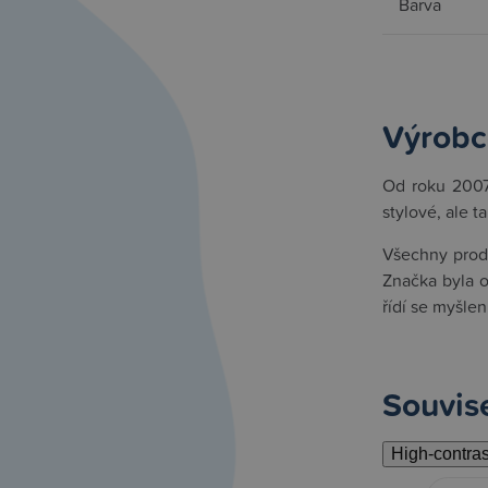
Barva
Výrobc
Od roku 2007
stylové, ale t
Všechny produ
Značka byla o
řídí se myšle
Souvise
High-contra