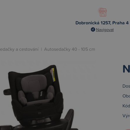
Dobronická 1257, Praha 4
Navigovat
edačky a cestování
|
Autosedačky 40 - 105 cm
N
Dos
Obc
Kód
Výr