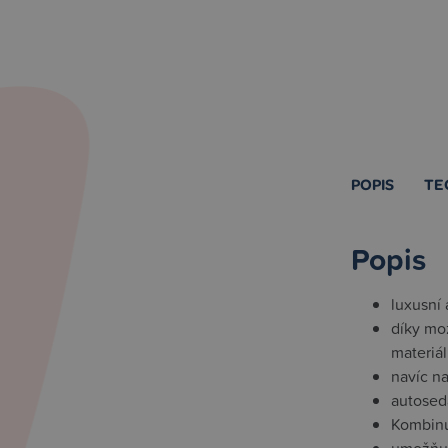
POPIS
TE
Popis
luxusní
díky mo
materiá
navíc n
autosed
Kombinu