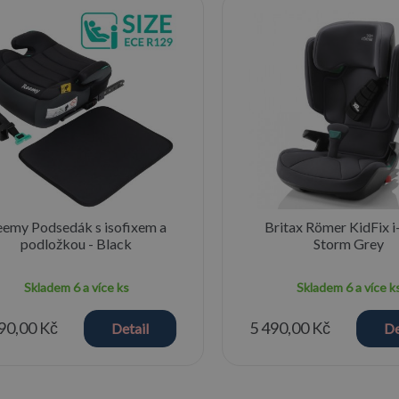
emy Podsedák s isofixem a
Britax Römer KidFix i-
podložkou - Black
Storm Grey
Skladem
6 a více ks
Skladem
6 a více k
90,00 Kč
5 490,00 Kč
Detail
De