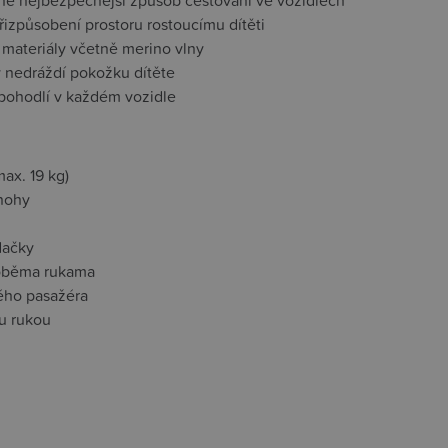
ačně nejbezpečnější způsob cestování ve vozidlech
řizpůsobení prostoru rostoucímu dítěti
é materiály včetně merino vlny
y nedráždí pokožku dítěte
 pohodlí v každém vozidle
ax. 19 kg)
 nohy
dačky
 oběma rukama
lého pasažéra
ou rukou