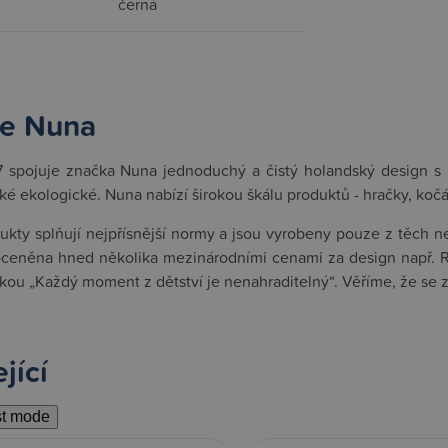
černá
e Nuna
 spojuje značka Nuna jednoduchý a čistý holandský design s be
aké ekologické. Nuna nabízí širokou škálu produktů - hračky, kočá
kty splňují nejpřísnější normy a jsou vyrobeny pouze z těch nej
ceněna hned několika mezinárodními cenami za design např. Re
nkou „Každý moment z dětství je nenahraditelný“. Věříme, že se z
jící
st mode