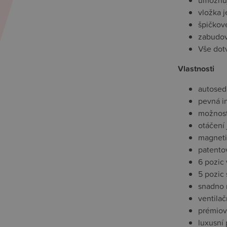
umožňuj
vložka j
špičkové
zabudova
Vše dot
Vlastnosti
autoseda
pevná i
možnost
otáčení
magneti
patento
6 pozic
5 pozic 
snadno 
ventila
prémiov
luxusní 