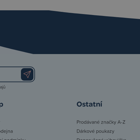
ajů
p
Ostatní
y
Prodávané značky A-Z
odejna
Dárkové poukazy
í podmínky
Doporučená výbavička