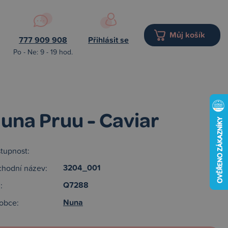
Můj košík
777 909 908
Přihlásit se
Po - Ne: 9 - 19 hod.
una Pruu - Caviar
tupnost:
3204_001
hodní název:
Q7288
:
Nuna
obce: