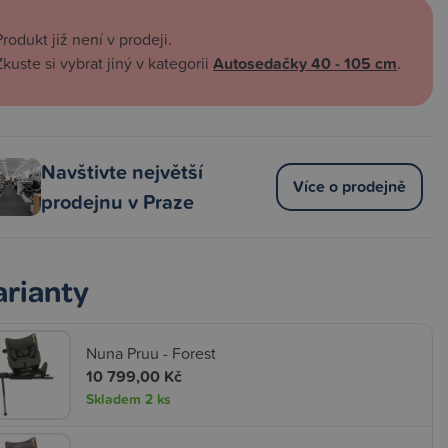
Produkt již není v prodeji.
Zkuste si vybrat jiný v kategorii
Autosedačky 40 - 105 cm
.
Navštivte největší
Více o prodejně
prodejnu v Praze
arianty
Nuna Pruu - Forest
10 799,00 Kč
Skladem
2 ks