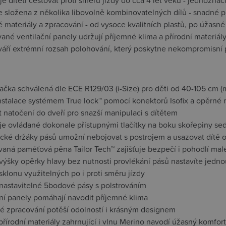
e dítěti cestovat proti směru jízdy do cca 4 let věku - jednozn
e složena z několika libovolně kombinovatelných dílů - snadné p
 materiály a zpracování - od vysoce kvalitních plastů, po úžasn
né ventilační panely udržují příjemné klima a přírodní materiál
váří extrémní rozsah polohování, který poskytne nekompromisní
čka schválená dle ECE R129/03 (i-Size) pro děti od 40-105 cm (m
nstalace systémem True lock™ pomocí konektorů Isofix a opěrné
 natočení do dveří pro snazší manipulaci s dítětem
 je ovládané dokonale přístupnými tlačítky na boku skořepiny se
cké držáky pásů umožní nebojovat s postrojem a usazovat dítě
vaná paměťová pěna Tailor Tech™ zajišťuje bezpečí i pohodlí ma
 výšky opěrky hlavy bez nutnosti provlékání pásů nastavíte jedn
sklonu využitelných po i proti směru jízdy
nastavitelné 5bodové pásy s polstrováním
ční panely pomáhají navodit příjemné klima
é zpracování potěší odolností i krásným designem
přírodní materiály zahrnující i vlnu Merino navodí úžasný komfort