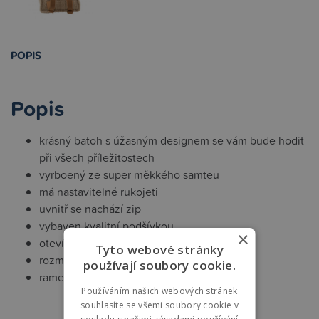
POPIS
Popis
krásný batoh s úžasným designem se vám bude hodit
při všech příležitostech
vyrboený ze super měkkého samteu
má nastavitelné rukojeti
uvnitř se nachází zip
vybaven kvalitní podšívkou
×
otevírání na magnetky
Tyto webové stránky
rozměry: 30 x 25 cm
používají soubory cookie.
ramenní popruhy: 45 cm - 60 cm
Používáním našich webových stránek
souhlasíte se všemi soubory cookie v