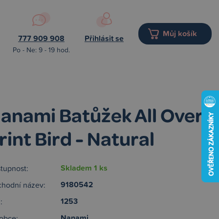
Můj košík
777 909 908
Přihlásit se
Po - Ne: 9 - 19 hod.
anami Batůžek All Over
rint Bird - Natural
Skladem 1 ks
tupnost:
9180542
hodní název:
1253
:
Nanami
obce: