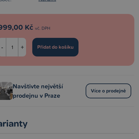
999,00 Kč
vč. DPH
-
+
Navštivte největší
Více o prodejně
prodejnu v Praze
arianty