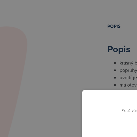
POPIS
Popis
krásný 
popruhy
uvnitř j
má otev
rozměry
ramenní
Používá
Souvise