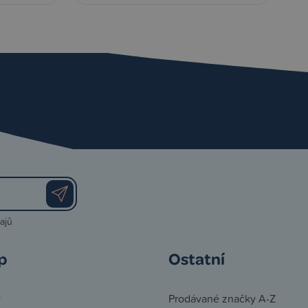
ajů
p
Ostatní
y
Prodávané značky A-Z