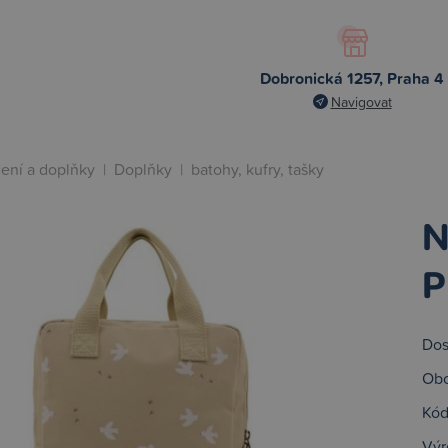
Dobronická 1257, Praha 4
Navigovat
ení a doplňky
|
Doplňky
|
batohy, kufry, tašky
N
P
Dos
Obc
Kód
Výr