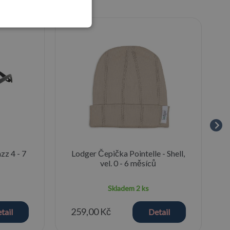
zz 4 - 7
Lodger Čepička Pointelle - Shell,
vel. 0 - 6 měsíců
Skladem
2 ks
259,00 Kč
tail
Detail