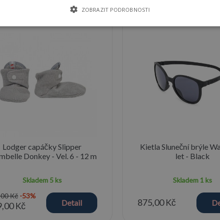
st mode
ZOBRAZIT PODROBNOSTI
Lodger capáčky Slipper
Kietla Sluneční brýle Wa
mbelle Donkey - Vel. 6 - 12 m
let - Black
Skladem
5 ks
Skladem
1 ks
,00 Kč
-53%
875,00 Kč
Detail
De
,00 Kč