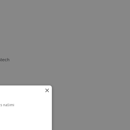
stech
×
s našimi