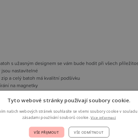
batoh s užasným designem se vám bude hodit při všech příležito
 jsou nastavitelné
e zip a celý batoh má kvalitní podšívku
írání na magnetky
: 30 x 25 cm
Tyto webové stránky používají soubory cookie.
 popruhy: 45 cm - 60 cm
ním našich webových stránek souhlasíte se všemi soubory cookie v souladu 
zásadami používání souborů cookie.
Více informací
jící
VŠE PŘIJMOUT
VŠE ODMÍTNOUT