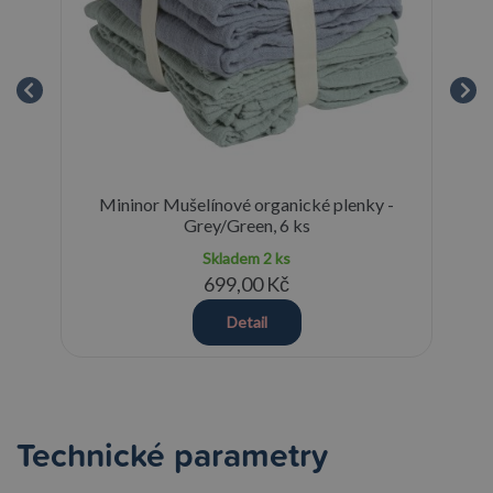
s
Mininor Mušelínové organické plenky -
Mi
Grey/Green, 6 ks
Skladem
2 ks
699,00 Kč
Detail
Technické parametry