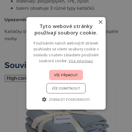
materiály: polypropylen, TPE, nylon
balení obsahuje 3 různé typy kartáčků
Upozornění:
×
Tyto webové stránky
Kartáčky by měly být používány pod dohledem dospělé
používají soubory cookie.
osoby.
Používáním našich webových stránek
souhlasíte se všemi soubory cookie v
souladu s našimi zásadami používání
Související
souborů cookie.
Více informací
VŠE PŘIJMOUT
High-contrast mode
VŠE ODMÍTNOUT
ZOBRAZIT PODROBNOSTI