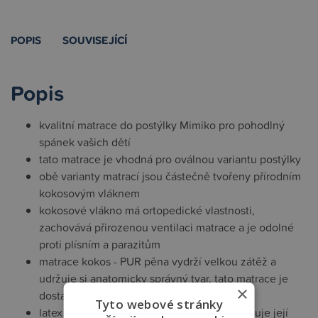
POPIS
SOUVISEJÍCÍ
Popis
kvalitní matrace do postýlky Mimiko pro pohodlný
spánek vašich dětí
tato matrace je vhodná pro oválnou variantu postýlky
obě varianty matrací jsou částečně tvořeny přírodním
kokosovým vláknem
kokosové vlákno má ortopedické vlastnosti,
zachovává přirozenou ventilaci matrace a je odolné
proti plísním a parazitům
matrace kokos - PUR pěna vydrží velkou zátěž a
udržuje si anatomicky správný tvar, tato matrace je
×
dostatečně tvrdá a zároveň pružná
Tyto webové stránky
latex použitý ve druhém typu matrace zlepšuje její