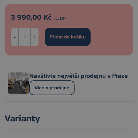
3 990,00 Kč
vč. DPH
-
+
Navštivte největší prodejnu v Praze
Více o prodejně
Varianty