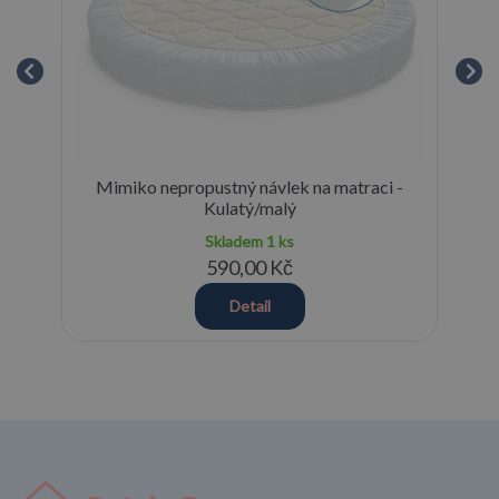
e
Mimiko nepropustný návlek na matraci -
Mim
Kulatý/malý
Skladem
1 ks
590,00 Kč
Detail