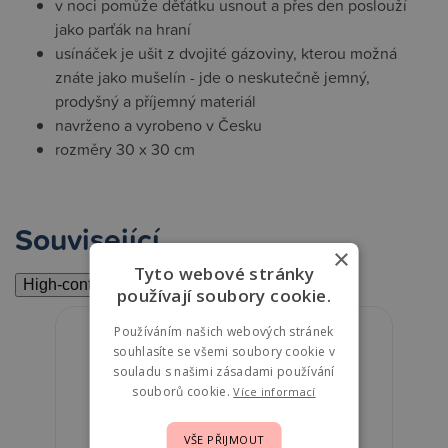
v noci pomůže děťátku usnout a přes den poslouží
jako parťák na hraní
usínáček je ušit z dvojité gázoviny, kterou možná
znáte jako mušelín - jde o neskutečně jemný,
prodyšný a příjemný materiál
navrženo a vyrobeno v Česku
rozměry 30 x 30 cm
Související
×
Tyto webové stránky
High-contrast mode
používají soubory cookie.
Používáním našich webových stránek
souhlasíte se všemi soubory cookie v
souladu s našimi zásadami používání
souborů cookie.
Více informací
VŠE PŘIJMOUT