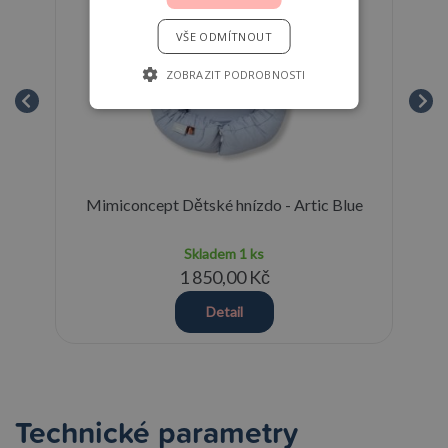
VŠE ODMÍTNOUT
ZOBRAZIT PODROBNOSTI
Blue
Mimiconcept Dětské hnízdo - Artic Blue
Skladem
1 ks
1 850,00 Kč
Detail
Technické parametry