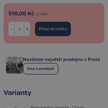
510,00 Kč
vč. DPH
-
+
Navštivte největší prodejnu v Praze
Více o prodejně
Varianty
Mimiconcept Usínáček - Cloudy