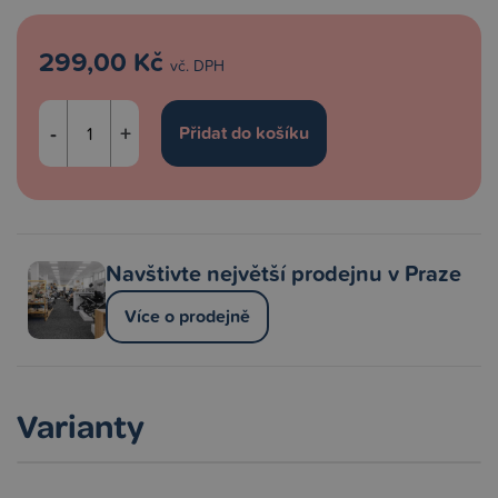
299,00 Kč
vč. DPH
-
+
Navštivte největší prodejnu v Praze
Více o prodejně
Varianty