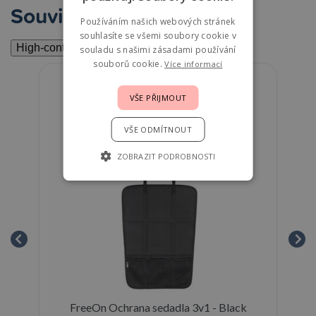
Související
Používáním našich webových stránek
souhlasíte se všemi soubory cookie v
High-contrast mode
souladu s našimi zásadami používání
souborů cookie.
Více informací
VŠE PŘIJMOUT
VŠE ODMÍTNOUT
ZOBRAZIT PODROBNOSTI
y
FreeOn Ochrana sedadla 3v1 - Black
Lod