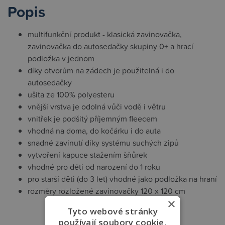
Popis
multifunkční produkt - klasická zavinovačka,
zavinovačka do autosedačky skupiny 0+ a hrací
podložka v jednom
díky otvorům na zádech je použitelná i do
autosedačky
ušita ze 100% polyesteru
vnější vrstva je odolná vůči vodě i větru
vnitřek je podšitý příjemným fleecem
vhodná na doma, do kočárku i do auta
snadné zavinutí díky systému suchých zipů
vytvoření kapuce stažením šňůrek
vhodné pro děti od narození do 1 roku
pro starší děti (do 3 let) vhodné jako podložka na hraní
rozměry rozložené zavinovačky 120 x 120 cm
×
Tyto webové stránky
používají soubory cookie.