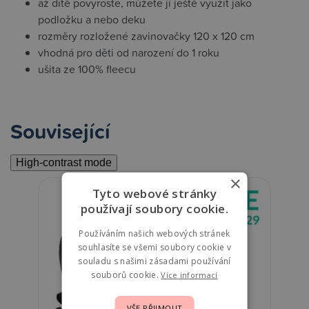
až dítě povyroste, můžete ji ještě využít jako
podložku a nebo deku
rozměry rozložené zavinovačky 120 x 120 cm
vhodná pro děti od narození do 1 roku
ušita ze 100% fleecu
Související
High-contrast mode
×
Tyto webové stránky
používají soubory cookie.
Používáním našich webových stránek
souhlasíte se všemi soubory cookie v
souladu s našimi zásadami používání
souborů cookie.
Více informací
VŠE PŘIJMOUT