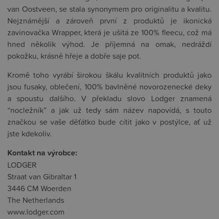
van Oostveen, se stala synonymem pro originalitu a kvalitu.
Nejznámější a zároveň první z produktů je ikonická
zavinovačka Wrapper, která je ušitá ze 100% fleecu, což má
hned několik výhod. Je příjemná na omak, nedráždí
pokožku, krásně hřeje a dobře saje pot.
Kromě toho vyrábí širokou škálu kvalitních produktů jako
jsou fusaky, oblečení, 100% bavlněné novorozenecké deky
a spoustu dalšího. V překladu slovo Lodger znamená
“nocležník” a jak už tedy sám název napovídá, s touto
značkou se vaše děťátko bude cítit jako v postýlce, ať už
jste kdekoliv.
Kontakt na výrobce:
LODGER
Straat van Gibraltar 1
3446 CM Woerden
The Netherlands
www.lodger.com