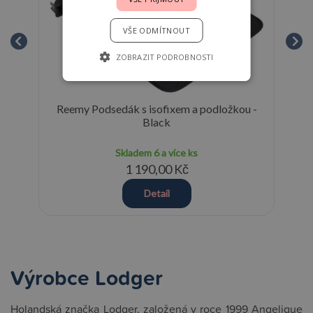
VŠE ODMÍTNOUT
ZOBRAZIT PODROBNOSTI
Reemy Podsedák s isofixem a podložkou -
cm
Black
Skladem
6 a více ks
1 190,00 Kč
Detail
Výrobce Lodger
Holandská značka Lodger, založená v roce 1999 Angelique