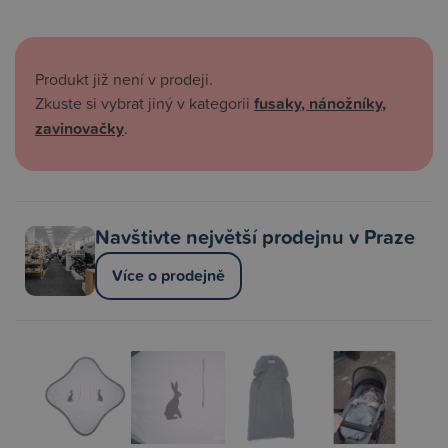
Produkt již není v prodeji.
Zkuste si vybrat jiný v kategorii
fusaky, nánožníky,
zavinovačky
.
Navštivte největší prodejnu v Praze
Více o prodejně