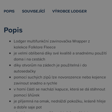
POPIS
SOUVISEJÍCÍ
VÝROBCE LODGER
Popis
Lodger multifunkční zavinovačka Wrapper z
kolekce Folklore Fleece
je velmi oblíbená díky své kvalitě a snadnému použití
doma i na cestách
díky otvorům na zádech je použitelná i do
autosedačky
pomocí suchých zipů lze novorozence nebo kojence
zavinout snadno a rychle
v horní části se nachází kapuce, která se dá stáhnout
pomocí šňůrek
je příjemná na omak, nedráždí pokožku, krásně hřeje
a dobře saje pot