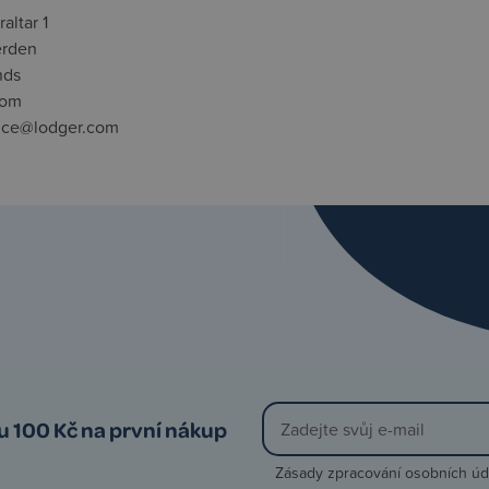
altar 1
rden
nds
com
ice@lodger.com
vu 100 Kč na první nákup
Zásady zpracování osobních úd