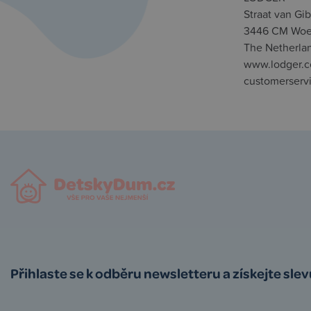
Straat van Gibr
3446 CM Woe
The Netherla
www.lodger.
customerserv
Přihlaste se k odběru newsletteru a získejte sle