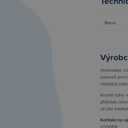
Techni
Barva
Výrobc
Holandská zn
zároveň první
nedráždí poko
Kromě toho vy
překladu slov
už jste kdekol
Kontakt na v
LODGER