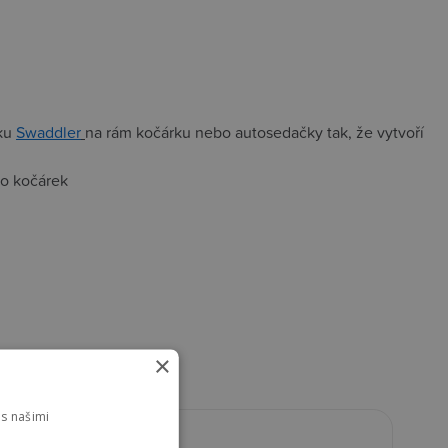
čku
Swaddler
na rám kočárku nebo autosedačky tak, že vytvoří
bo kočárek
×
s našimi