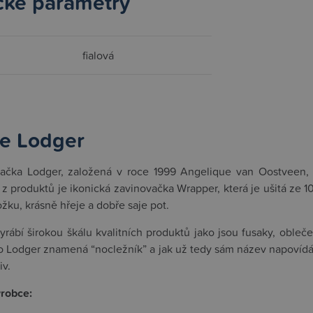
cké parametry
fialová
e Lodger
ačka Lodger, založená v roce 1999 Angelique van Oostveen, s
 z produktů je ikonická zavinovačka Wrapper, která je ušitá ze
žku, krásně hřeje a dobře saje pot.
rábí širokou škálu kvalitních produktů jako jsou fusaky, oble
o Lodger znamená “nocležník” a jak už tedy sám název napovídá, 
iv.
ýrobce: