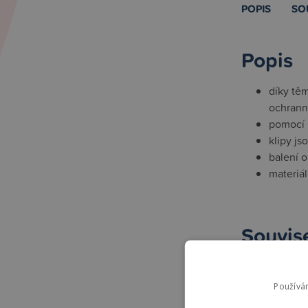
POPIS
SO
Popis
díky tě
ochrann
pomocí 
klipy j
balení o
materiál
Souvise
High-contra
Používá