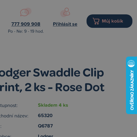
Můj košík
777 909 908
Přihlásit se
Po - Ne: 9 - 19 hod.
odger Swaddle Clip
rint, 2 ks - Rose Dot
Skladem 4 ks
tupnost:
65320
hodní název:
Q6787
:
Lodger
obce: