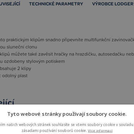
UVISEJÍCÍ
TECHNICKÉ PARAMETRY
VÝROBCE LODGER
mto praktickým klipům snadno připevníte multifunkční zavinova
ou sluneční clonu
klipů můžete také zavěsit hračky na hrazdičku, autosedačku ne
sou ozdobeny stylovým potiskem
bsahuje 2 klipy
: odolný plast
jící
Tyto webové stránky používají soubory cookie.
st mode
ním našich webových stránek souhlasíte se všemi soubory cookie v souladu 
zásadami používání souborů cookie.
Více informací