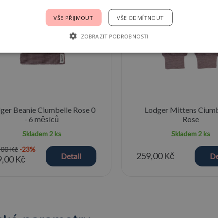
VŠE PŘIJMOUT
VŠE ODMÍTNOUT
ZOBRAZIT PODROBNOSTI
ger Beanie Ciumbelle Rose 0
Lodger Mittens Ciumb
- 6 měsíců
Rose
Skladem
2 ks
Skladem
2 ks
,00 Kč
-23%
259,00 Kč
Detail
De
,00 Kč