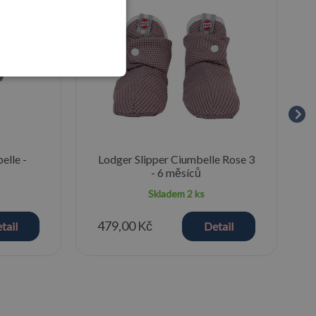
elle -
Lodger Slipper Ciumbelle Rose 3
- 6 měsíců
Skladem
2 ks
479,00 Kč
tail
Detail