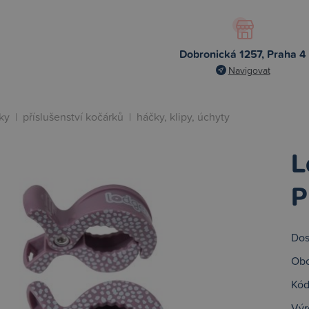
Dobronická 1257, Praha 4
Navigovat
ky
|
příslušenství kočárků
|
háčky, klipy, úchyty
L
P
Dos
Obc
Kód
Výr