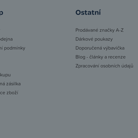
p
Ostatní
y
Prodávané značky A-Z
odejna
Dárkové poukazy
í podmínky
Doporučená výbavička
Blog - články a recenze
Zpracování osobních údajů
ákupu
á zásilka
ce zboží