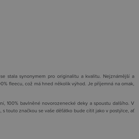
e stala synonymem pro originalitu a kvalitu. Nejznámější a
 100% fleecu, což má hned několik výhod. Je příjemná na omak,
čení, 100% bavlněné novorozenecké deky a spoustu dalšího. V
s touto značkou se vaše děťátko bude cítit jako v postýlce, ať