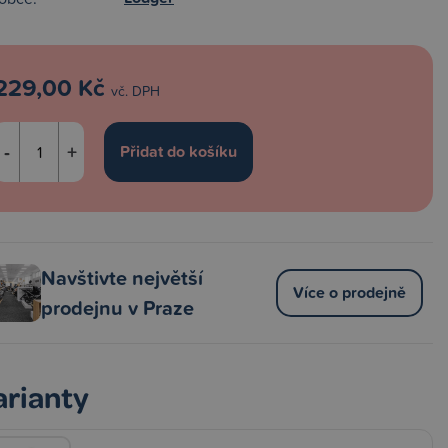
229,00 Kč
vč. DPH
-
+
Navštivte největší
Více o prodejně
prodejnu v Praze
arianty