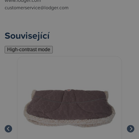
www.lodger.com
customerservice@lodger.com
Související
High-contrast mode