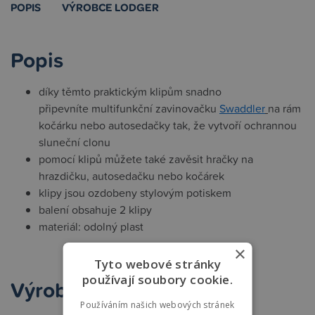
POPIS
VÝROBCE LODGER
Popis
díky těmto praktickým klipům snadno
připevníte multifunkční zavinovačku
Swaddler
na rám
kočárku nebo autosedačky tak, že vytvoří ochrannou
sluneční clonu
pomocí klipů můžete také zavěsit hračky na
hrazdičku, autosedačku nebo kočárek
klipy jsou ozdobeny stylovým potiskem
balení obsahuje 2 klipy
materiál: odolný plast
×
Tyto webové stránky
používají soubory cookie.
Výrobce Lodger
Používáním našich webových stránek