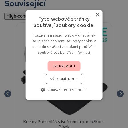
Související
×
High-contrast mode
Tyto webové stránky
používají soubory cookie.
Používáním našich webových stránek
souhlasíte se všemi soubory cookie v
souladu s našimi zásadami používání
souborů cookie.
Více informací
VŠE PŘIJMOUT
VŠE ODMÍTNOUT
ZOBRAZIT PODROBNOSTI
Reemy Podsedák s isofixem a podložkou -
cm
Black