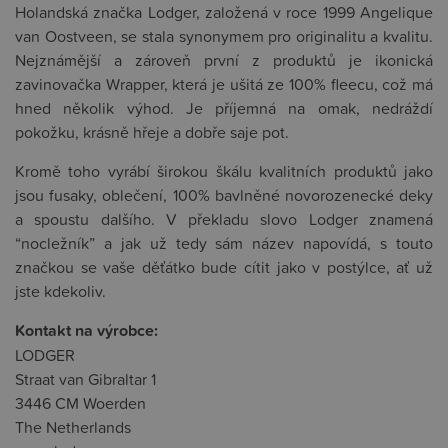
Holandská značka Lodger, založená v roce 1999 Angelique
van Oostveen, se stala synonymem pro originalitu a kvalitu.
Nejznámější a zároveň první z produktů je ikonická
zavinovačka Wrapper, která je ušitá ze 100% fleecu, což má
hned několik výhod. Je příjemná na omak, nedráždí
pokožku, krásně hřeje a dobře saje pot.
Kromě toho vyrábí širokou škálu kvalitních produktů jako
jsou fusaky, oblečení, 100% bavlněné novorozenecké deky
a spoustu dalšího. V překladu slovo Lodger znamená
“nocležník” a jak už tedy sám název napovídá, s touto
značkou se vaše děťátko bude cítit jako v postýlce, ať už
jste kdekoliv.
Kontakt na výrobce:
LODGER
Straat van Gibraltar 1
3446 CM Woerden
The Netherlands