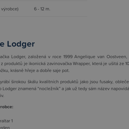
d výrobce)
6 - 12 m.
e Lodger
ačka Lodger, založená v roce 1999 Angelique van Oostveen, s
 z produktů je ikonická zavinovačka Wrapper, která je ušitá ze
žku, krásně hřeje a dobře saje pot.
rábí širokou škálu kvalitních produktů jako jsou fusaky, oble
o Lodger znamená “nocležník” a jak už tedy sám název napovídá, 
iv.
ýrobce:
altar 1
rden