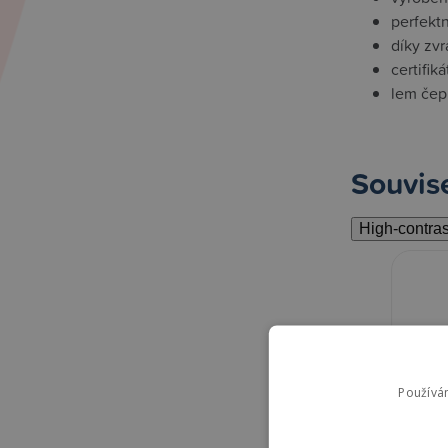
perfektn
díky zv
certifik
lem čep
Souvise
High-contra
Používá