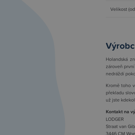
Velikost (o
Výrobc
Holandská zn
zároveň první
nedráždí poko
Kromě toho vy
překladu slov
už jste kdekol
Kontakt na v
LODGER
Straat van Gibr
3446 CM Woe