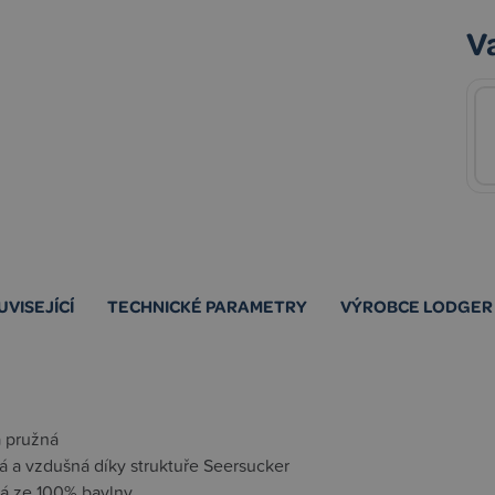
V
UVISEJÍCÍ
TECHNICKÉ PARAMETRY
VÝROBCE LODGER
 pružná
á a vzdušná díky struktuře Seersucker
á ze 100% bavlny