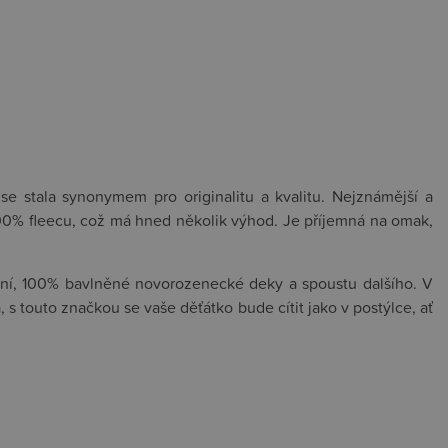
e stala synonymem pro originalitu a kvalitu. Nejznámější a
 100% fleecu, což má hned několik výhod. Je příjemná na omak,
čení, 100% bavlněné novorozenecké deky a spoustu dalšího. V
s touto značkou se vaše děťátko bude cítit jako v postýlce, ať