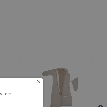
×
s našimi