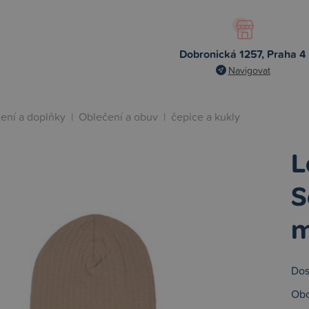
Dobronická 1257, Praha 4
Navigovat
ení a doplňky
|
Oblečení a obuv
|
čepice a kukly
L
S
m
Dos
Obc