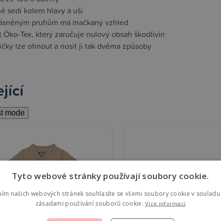
ě sedí kolem hlavy a uší
rásněným pruhům má mačkaný vzhled
át Öko-Tex, který zaručuje nulový obsah škodlivin
ičky lze ohnout a nosit ji tak dvěma způsoby
jící
st mode
Tyto webové stránky používají soubory cookie.
ním našich webových stránek souhlasíte se všemi soubory cookie v souladu 
zásadami používání souborů cookie.
Více informací