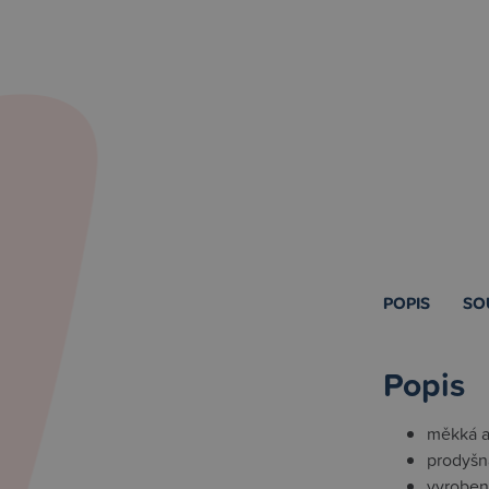
POPIS
SO
Popis
měkká a
prodyšn
vyroben