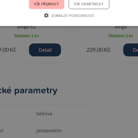
VŠE PŘIJMOUT
VŠE ODMÍTNOUT
ZOBRAZIT PODROBNOSTI
dger Romper SS Seersucker
Lodger Mittens Seers
Beige 62
Beige
Skladem
1 ks
Skladem
2 ks
,00 Kč
229,00 Kč
Detail
De
cké parametry
béžová
bí
jaro/podzim