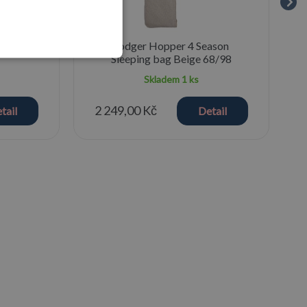
ucker
Lodger Hopper 4 Season
Sleeping bag Beige 68/98
Skladem
1 ks
2 249,00 Kč
tail
Detail