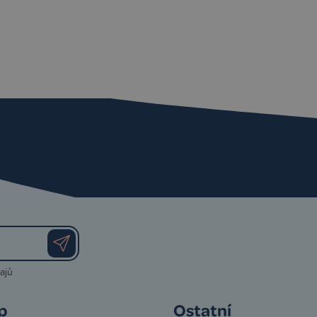
ajů
p
Ostatní