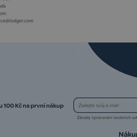
nds
com
ice@lodger.com
vu 100 Kč na první nákup
Zásady zpracování osobních úd
Náku