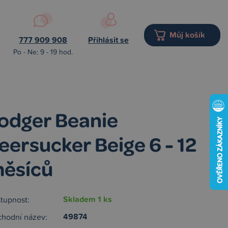
Můj košík
777 909 908
Přihlásit se
Po - Ne: 9 - 19 hod.
odger Beanie
eersucker Beige 6 - 12
ěsíců
Skladem 1 ks
tupnost:
49874
hodní název: