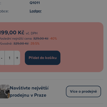
Q1011
:
Lodger
obce:
199,00 Kč
vč. DPH
Poslední nejnižší cena:
329,00 Kč
-40%
Původně:
329,00 Kč
-39.5%
-
+
Navštivte největší
Více o prodejně
prodejnu v Praze