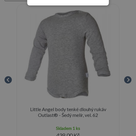
i -
Little Angel body tenké dlouhý rukáv
Li
Outlast® - Šedý melír, vel. 62
Skladem
1 ks
439,00 Kč