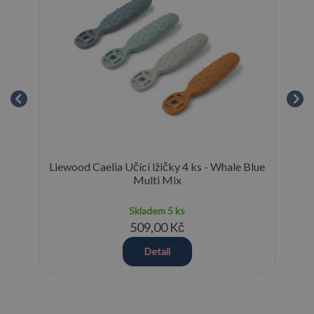
and
Liewood Caelia Učící lžičky 4 ks - Whale Blue
Li
Multi Mix
Skladem
5 ks
509,00 Kč
Detail