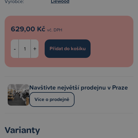
Liewood
Výrobce:
629,00 Kč
vč. DPH
-
+
Navštivte největší prodejnu v Praze
Více o prodejně
Varianty