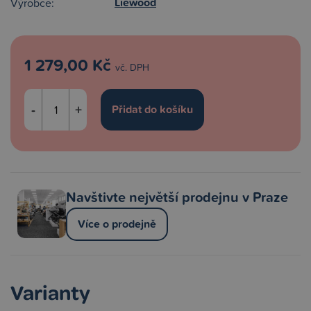
Liewood
Výrobce:
1 279,00 Kč
vč. DPH
-
+
Navštivte největší prodejnu v Praze
Více o prodejně
Varianty