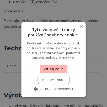
označení CE, označení CA
Upozornění:
Pamatujte, že by děti měly být ve vodě vždy pod dohledem
×
dospělé osoby.
Tyto webové stránky
používají soubory cookie.
Používáním našich webových stránek
Technické parametry
souhlasíte se všemi soubory cookie v
souladu s našimi zásadami používání
souborů cookie.
Více informací
Barva
růžová
VŠE PŘIJMOUT
VŠE ODMÍTNOUT
ZOBRAZIT PODROBNOSTI
Výrobce Liewood
Liewood je prestižní dánská značka pro děti, kterou založila