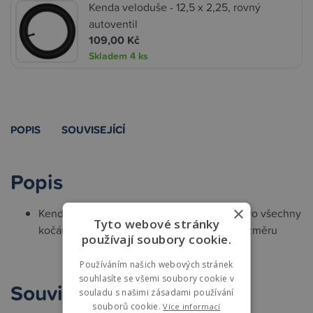
Kenda veloduše - 12,5 x 2,25, rovný
autoventil
109,00 Kč
Skladem
4 ks
POPIS
SOUVISEJÍCÍ
Popis
×
Kenda náhradní duše s ventilkem vhodná pro všechny
Tyto webové stránky
kočárky s nafukovacími koly příslušného rozměru
používají soubory cookie.
Používáním našich webových stránek
souhlasíte se všemi soubory cookie v
Související
souladu s našimi zásadami používání
souborů cookie.
Více informací