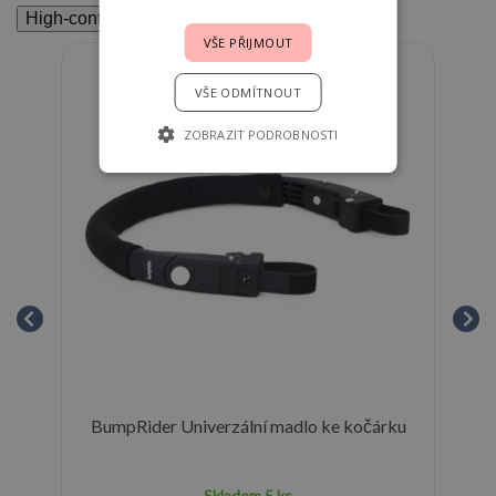
High-contrast mode
VŠE PŘIJMOUT
VŠE ODMÍTNOUT
ZOBRAZIT PODROBNOSTI
 -
BumpRider Univerzální madlo ke kočárku
Skladem
5 ks