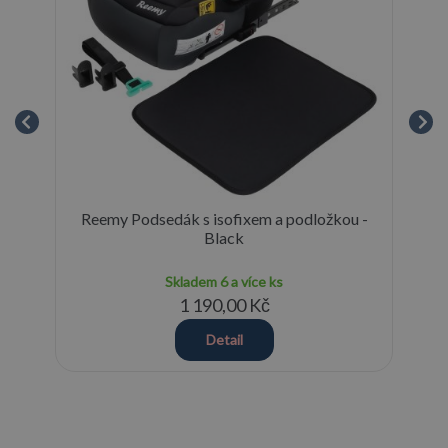
Reemy Podsedák s isofixem a podložkou -
cm
Black
Skladem
6 a více ks
1 190,00 Kč
Detail