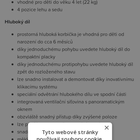
vhodné pro děti do věku 4 let (22 kg)
4 pozice lehu a sedu
Hluboký díl
prostorná hluboká korbička je vhodná pro děti od
narození do cca 6 měsíců
díky jednoduchému pohybu uvedete hluboký díl do
kompaktní placky
díky jednoduchému protipohybu uvedete hluboký díl
zpět do rozloženého stavu
lze snadno instalovat a demontovat díky inovativnímu
klikacímu systému
speciální odvětrání hlubokého dílu ve spodní části
integrovaná ventilační síťovina s panoramatickým
oknem
obzvláště snadný přístup díky zvýšené poloze
lze použít samostatně pro noční spaní
×
snadné ovládání stříšky jednou rukou
Tyto webové stránky
používají soubory cookie.
měkká podšívka hlubokého dílu