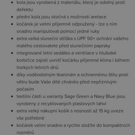
kola jsou vyrobená z materiálu, který je odolný proti
defektu
přední kola jsou otočná s možností aretace
kočárek je velmi příjemně odpružený - lze s ním
snadno manipulovat pomocí jedné ruky
extra velká sluneční stříška s UPF 50+ ochrání vašeho
malého cestovatele před slunečními paprsky
integrované letní sedátko a ventilace v hluboké
korbičce zajistí uvnitř kočárku příjemné klima i během
horkých letních dnů
díky voděodolným tkaninám a ochrannému štítu proti
větru bude Vaše dítě chráněo před nepříznivým
počasím
textilní části u varianty Sage Green a Navy Blue jsou
vyrobeny z recyklovaných plastových lahví
extra velký nákupní košík s nosností až 15 kg uveze
vše potřebné
kočárek velmi snadno a rychle složíte do kompaktních
rozměrů