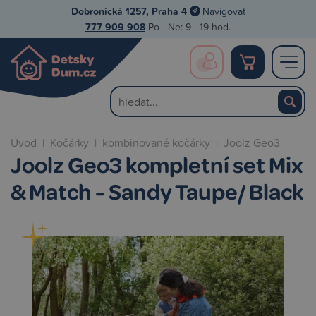
Dobronická 1257, Praha 4
Navigovat
777 909 908
Po - Ne: 9 - 19 hod.
Úvod
|
Kočárky
|
kombinované kočárky
|
Joolz Geo3
Joolz Geo3 kompletní set Mix
& Match - Sandy Taupe/ Black