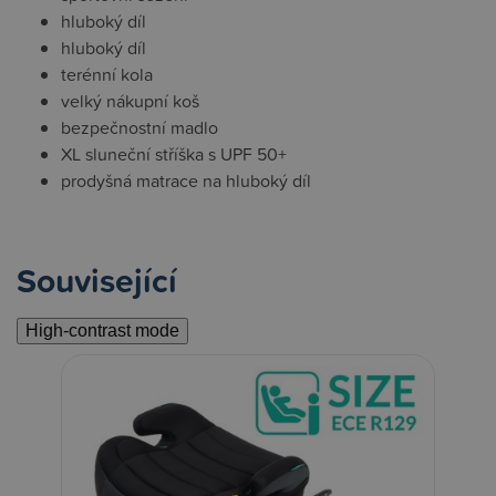
hluboký díl
hluboký díl
terénní kola
velký nákupní koš
bezpečnostní madlo
XL sluneční stříška s UPF 50+
prodyšná matrace na hluboký díl
Související
High-contrast mode