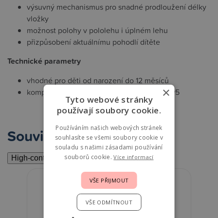
výsuvný mechanismus pro snadné prodloužení délky
vložky
možnost polohy v pololehu i úplném lehu
přizpůsobení aktuálnímu pohodlí dítěte
Technické parametry
vhodné pro děti od narození do 12 měsíců
×
kompatibilní s kočárky Joolz Aer2/Aer+/Day5
Tyto webové stránky
používají soubory cookie.
Používáním našich webových stránek
Související
souhlasíte se všemi soubory cookie v
souladu s našimi zásadami používání
souborů cookie.
Více informací
High-contrast mode
VŠE PŘIJMOUT
VŠE ODMÍTNOUT