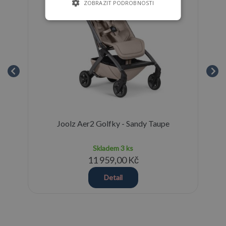
ZOBRAZIT PODROBNOSTI
oj
Joolz Aer2 Golfky - Sandy Taupe
Skladem
3 ks
11 959,00 Kč
Detail