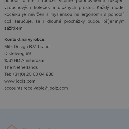
pohodlí dítěte i rodiče, včetně polohovatelné rukojeti,
vzduchových koleček a úložných prostor. Každý model
kočárku je navržen s myšlenkou na ergonomii a pohodlí,
což zaručuje, že i dlouhé procházky budou příjemným
zážitkem.
Kontakt na výrobce:
Milk Design B.V. brand
Distelweg 89
1031 HD Amsterdam
The Netherlands
Tel: +31 (0) 20 63 04 888
www.joolz.com
accounts.receivable@joolz.com