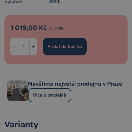
Joolz
Výrobce:
1 019,00 Kč
vč. DPH
-
+
Navštivte největší prodejnu v Praze
Více o prodejně
Varianty