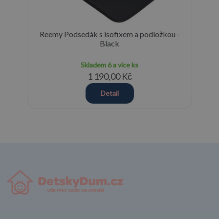
Reemy Podsedák s isofixem a podložkou -
cm
Black
Skladem
6 a více ks
1 190,00 Kč
Detail