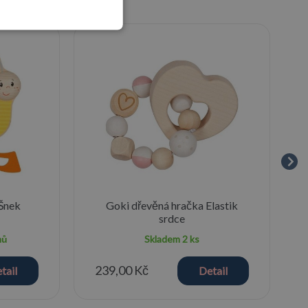
 Šnek
Goki dřevěná hračka Elastik
srdce
nů
Skladem
2 ks
239,00 Kč
tail
Detail