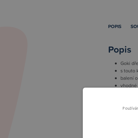
POPIS
SO
Popis
Goki dře
s touto 
balení 
vhodné p
materiá
velikost
Používá
Souvise