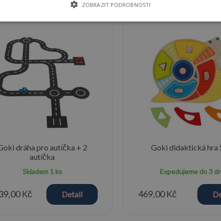
ZOBRAZIT PODROBNOSTI
st mode
Goki dráha pro autíčka + 2
Goki didaktická hra
autíčka
Skladem
1 ks
Expedujeme do 3 d
39,00 Kč
469,00 Kč
Detail
De