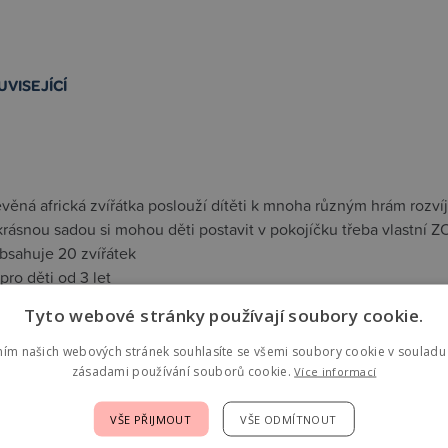
UVISEJÍCÍ
věná africká zvířátka poslouží dítěti k mnoha různým hrám rozvíj
krásnou sadou si mohou děti postavit v pokojíčku třeba vlastní Z
obsahuje 20 zvířátek
ro děti od 3 let
l dřevo
Tyto webové stránky používají soubory cookie.
 zvířátek 3,5 - 7,5 cm
ním našich webových stránek souhlasíte se všemi soubory cookie v souladu 
zásadami používání souborů cookie.
Více informací
jící
VŠE PŘIJMOUT
VŠE ODMÍTNOUT