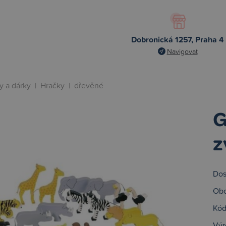
Dobronická 1257, Praha 4
Navigovat
y a dárky
|
Hračky
|
dřevěné
G
z
Dos
Obc
Kód
Výr