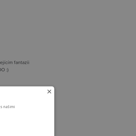
ejícím fantazii
OO :)
×
s našimi