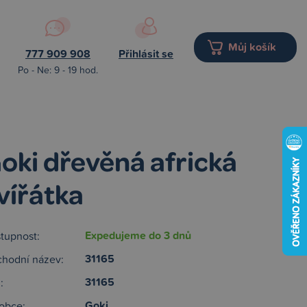
Můj košík
777 909 908
Přihlásit se
Po - Ne: 9 - 19 hod.
oki dřevěná africká
vířátka
Expedujeme do 3 dnů
tupnost:
31165
hodní název:
31165
:
Goki
obce: