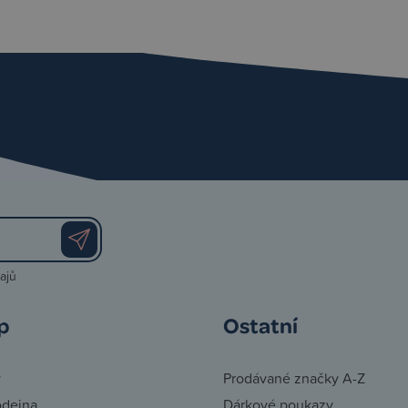
ajů
p
Ostatní
y
Prodávané značky A-Z
odejna
Dárkové poukazy