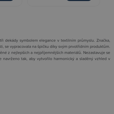
ř tři dekády symbolem elegance v textilním průmyslu. Značka,
osti, se vypracovala na špičku díky svým prvotřídním produktům.
běné z nejlepších a nejpříjemnějších materiálů. Nezastavuje se
e navrženo tak, aby vytvořilo harmonický a sladěný vzhled v