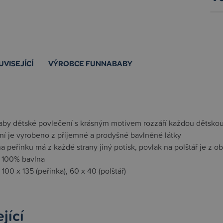
UVISEJÍCÍ
VÝROBCE FUNNABABY
by dětské povlečení s krásným motivem rozzáří každou dětskou
ní je vyrobeno z příjemné a prodyšné bavlněné látky
a peřinku má z každé strany jiný potisk, povlak na polštář je z obo
l 100% bavlna
100 x 135 (peřinka), 60 x 40 (polštář)
jící