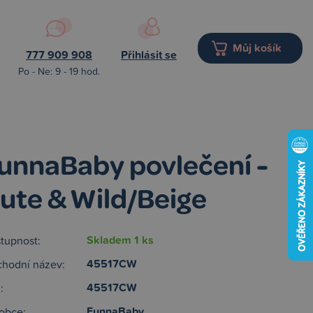
Můj košík
777 909 908
Přihlásit se
Po - Ne: 9 - 19 hod.
unnaBaby povlečení -
ute & Wild/Beige
Skladem 1 ks
tupnost:
45517CW
hodní název:
45517CW
:
FunnaBaby
obce: