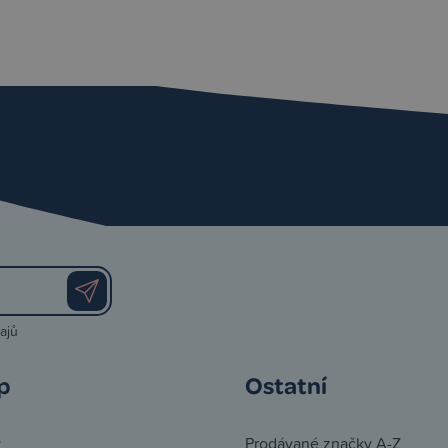
ajů
p
Ostatní
y
Prodávané značky A-Z