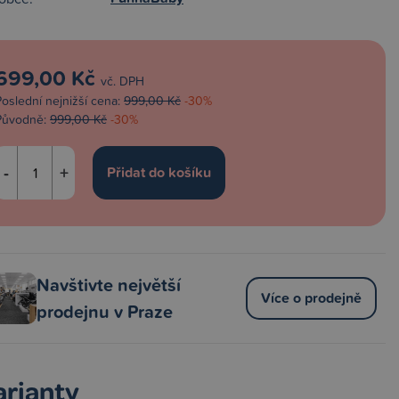
699,00 Kč
vč. DPH
Poslední nejnižší cena:
999,00 Kč
-30%
Původně:
999,00 Kč
-30%
-
+
Navštivte největší
Více o prodejně
prodejnu v Praze
arianty