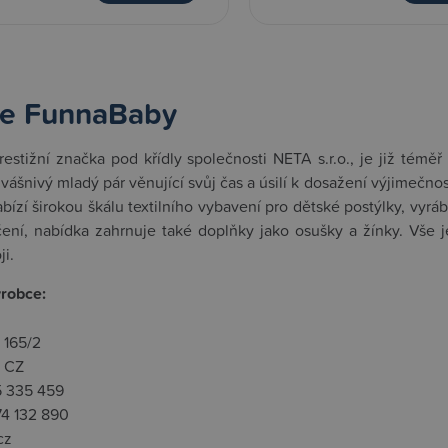
e FunnaBaby
estižní značka pod křídly společnosti NETA s.r.o., je již témě
l vášnivý mladý pár věnující svůj čas a úsilí k dosažení výjimečn
ízí širokou škálu textilního vybavení pro dětské postýlky, vyrá
ení, nabídka zahrnuje také doplňky jako osušky a žínky. Vše j
i.
ýrobce:
 165/2
 CZ
5 335 459
74 132 890
cz