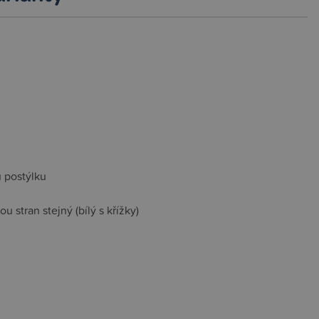
 postýlku
u stran stejný (bílý s křížky)