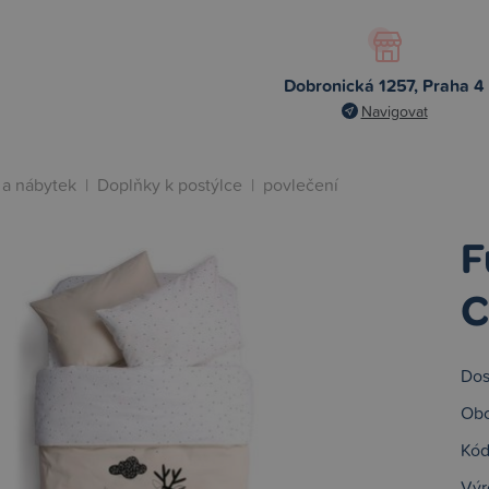
Dobronická 1257, Praha 4
Navigovat
 a nábytek
|
Doplňky k postýlce
|
povlečení
F
C
Dos
Obc
Kód
Výr