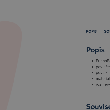
POPIS
SO
Popis
FunnaBa
povleče
povlak n
materiá
rozměry 
Souvise