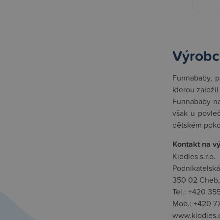
Výrobc
Funnababy, pr
kterou založi
Funnababy nab
však u povleč
dětském pokoj
Kontakt na v
Kiddies s.r.o.
Podnikatelská
350 02 Cheb,
Tel.: +420 35
Mob.: +420 7
www.kiddies.