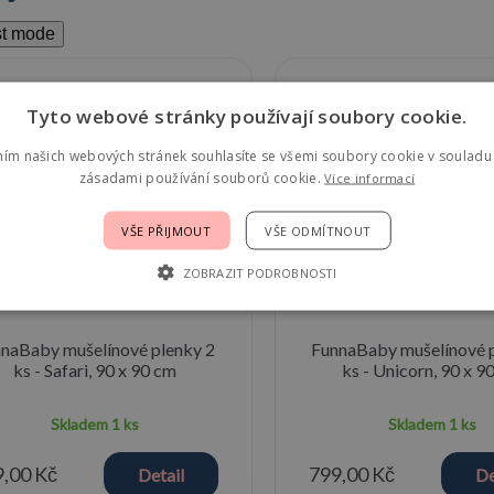
st mode
Tyto webové stránky používají soubory cookie.
ním našich webových stránek souhlasíte se všemi soubory cookie v souladu 
zásadami používání souborů cookie.
Více informací
VŠE PŘIJMOUT
VŠE ODMÍTNOUT
ZOBRAZIT PODROBNOSTI
naBaby mušelínové plenky 2
FunnaBaby mušelínové 
ks - Safari, 90 x 90 cm
ks - Unicorn, 90 x 9
Skladem
1 ks
Skladem
1 ks
,00 Kč
799,00 Kč
Detail
De