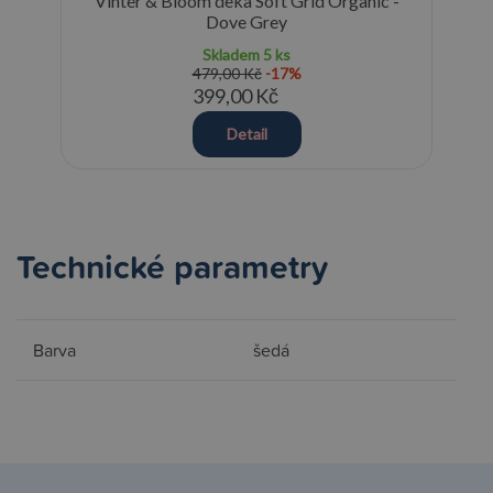
y
Vinter & Bloom deka Soft Grid Organic -
Fre
Dove Grey
Skladem
5 ks
479,00 Kč
-17%
399,00 Kč
Detail
Technické parametry
Barva
šedá