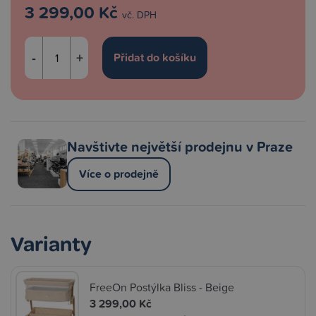
3 299,00 Kč
vč. DPH
-
+
Navštivte největší prodejnu v Praze
Více o prodejně
Varianty
FreeOn Postýlka Bliss - Beige
3 299,00 Kč