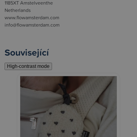
1185XT Amstelveenthe
Netherlands
www.flowamsterdam.com
info@flowamsterdam.com
Související
High-contrast mode