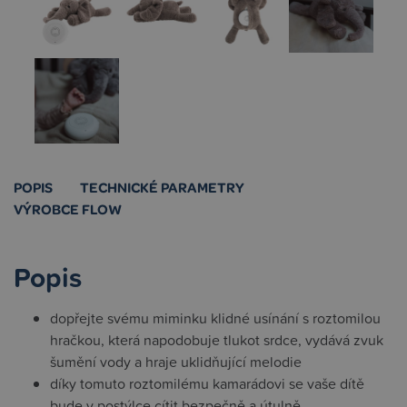
POPIS
TECHNICKÉ PARAMETRY
VÝROBCE FLOW
Popis
dopřejte svému miminku klidné usínání s roztomilou
hračkou, která napodobuje tlukot srdce, vydává zvuk
šumění vody a hraje uklidňující melodie
díky tomuto roztomilému kamarádovi se vaše dítě
bude v postýlce cítit bezpečně a útulně