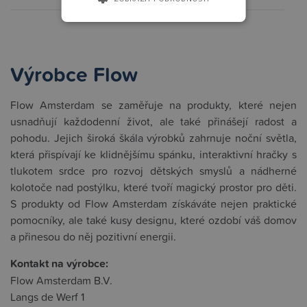
Výrobce Flow
Flow Amsterdam se zaměřuje na produkty, které nejen
usnadňují každodenní život, ale také přinášejí radost a
pohodu. Jejich široká škála výrobků zahrnuje noční světla,
která přispívají ke klidnějšímu spánku, interaktivní hračky s
tlukotem srdce pro rozvoj dětských smyslů a nádherné
kolotoče nad postýlku, které tvoří magický prostor pro děti.
S produkty od Flow Amsterdam získáváte nejen praktické
pomocníky, ale také kusy designu, které ozdobí váš domov
a přinesou do něj pozitivní energii.
Kontakt na výrobce:
Flow Amsterdam B.V.
Langs de Werf 1