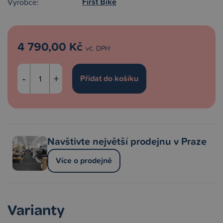
First Bike
Výrobce:
4 790,00 Kč
vč. DPH
-
+
Navštivte největší prodejnu v Praze
Více o prodejně
Varianty