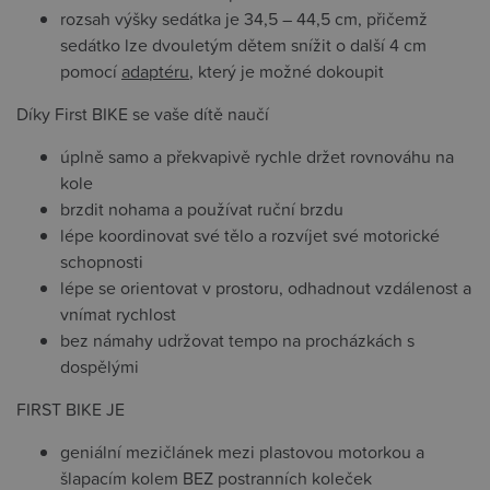
rozsah výšky sedátka je 34,5 – 44,5 cm, přičemž
sedátko lze dvouletým dětem snížit o další 4 cm
pomocí
adaptéru
, který je možné dokoupit
Díky First BIKE se vaše dítě naučí
úplně samo a překvapivě rychle držet rovnováhu na
kole
brzdit nohama a používat ruční brzdu
lépe koordinovat své tělo a rozvíjet své motorické
schopnosti
lépe se orientovat v prostoru, odhadnout vzdálenost a
vnímat rychlost
bez námahy udržovat tempo na procházkách s
dospělými
FIRST BIKE JE
geniální mezičlánek mezi plastovou motorkou a
šlapacím kolem BEZ postranních koleček