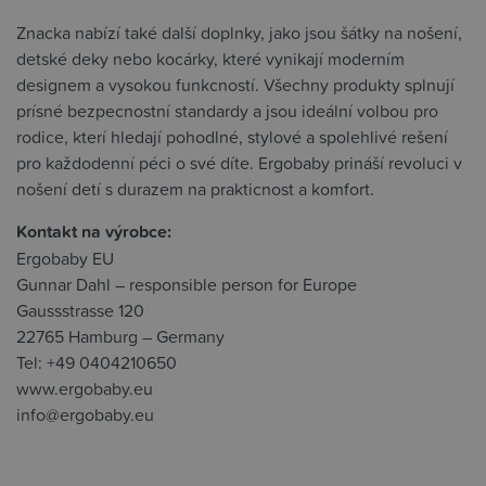
Znacka nabízí také další doplnky, jako jsou šátky na nošení,
detské deky nebo kocárky, které vynikají moderním
designem a vysokou funkcností. Všechny produkty splnují
prísné bezpecnostní standardy a jsou ideální volbou pro
rodice, kterí hledají pohodlné, stylové a spolehlivé rešení
pro každodenní péci o své díte. Ergobaby prináší revoluci v
nošení detí s durazem na prakticnost a komfort.
Kontakt na výrobce:
Ergobaby EU
Gunnar Dahl – responsible person for Europe
Gaussstrasse 120
22765 Hamburg – Germany
Tel: +49 0404210650
www.ergobaby.eu
info@ergobaby.eu