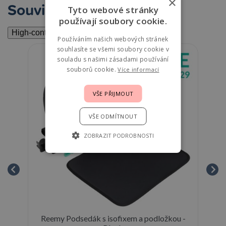
×
Související
Tyto webové stránky
používají soubory cookie.
High-contrast mode
Používáním našich webových stránek
souhlasíte se všemi soubory cookie v
souladu s našimi zásadami používání
souborů cookie.
Více informací
VŠE PŘIJMOUT
VŠE ODMÍTNOUT
ZOBRAZIT PODROBNOSTI
Reemy Podsedák s isofixem a podložkou -