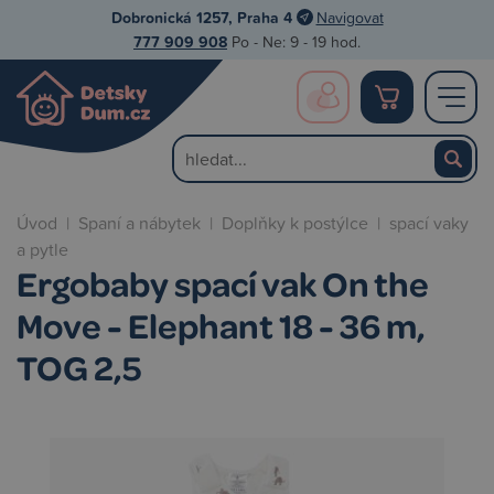
Dobronická 1257, Praha 4
Navigovat
777 909 908
Po - Ne: 9 - 19 hod.
Úvod
|
Spaní a nábytek
|
Doplňky k postýlce
|
spací vaky
a pytle
Ergobaby spací vak On the
Move - Elephant 18 - 36 m,
TOG 2,5