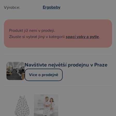
Ergobaby
Výrobce:
Produkt již není v prodeji.
Zkuste si vybrat jiný v kategorii
spací vaky a pytle
.
Navštivte největší prodejnu v Praze
Více o prodejně