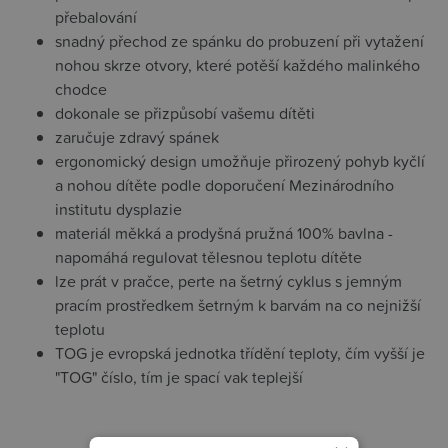
přebalování
snadný přechod ze spánku do probuzení při vytažení
nohou skrze otvory, které potěší každého malinkého
chodce
dokonale se přizpůsobí vašemu dítěti
zaručuje zdravý spánek
ergonomický design umožňuje přirozený pohyb kyčlí
a nohou dítěte podle doporučení Mezinárodního
institutu dysplazie
materiál měkká a prodyšná pružná 100% bavlna -
napomáhá regulovat tělesnou teplotu dítěte
lze prát v pračce, perte na šetrný cyklus s jemným
pracím prostředkem šetrným k barvám na co nejnižší
teplotu
TOG je evropská jednotka třídění teploty, čím vyšší je
"TOG" číslo, tím je spací vak teplejší