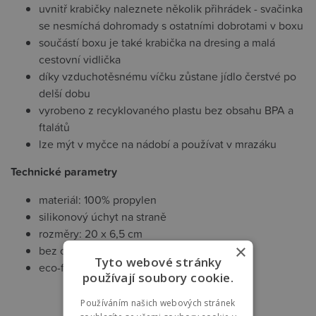
uvnitř krabičky naleznete několik přihrádek - svačinka
se nesmíchá dohromady s ostatními dobrotami v boxu
součástí boxu je také krabička na dresing a malá
cestovní vidlička
díky vzduchotěsnému víčku zůstane jídlo čerstvé po
delší dobu
vyrobeno z recyklovaného plastu bez obsahu BPA a
ftalátů
lze mýt v myčce na nádobí a používat v mrazáku
Technické parametry
materiál: 100% propylen
silikonový úchyt na straně
rozměry: 20 x 6,5 cm
×
bez obsahu BPA
Tyto webové stránky
eco-friendly
používají soubory cookie.
Používáním našich webových stránek