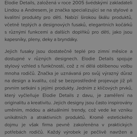
Elodie Details, založená v roce 2005 švédskými zakladateli
Lindou a Andresem, je značka specializující se na stylové a
kvalitní produkty pro děti. Nabízí širokou škálu produktů,
včetně teplých a designových fusaků, elegantních kočárků
s různými funkcemi a dalších doplňků pro děti, jako jsou
kapesníky, pleny, deky a bryndáky.
Jejich fusaky jsou dostatečně teplé pro zimní měsíce a
dostupné v různých designech. Elodie Details spojuje
stylový vzhled s funkčností, což z ní dělá oblíbenou volbu
mnoha rodičů. Značka je uznávaná pro svůj výrazný důraz
na design a kvalitu, což se bezprostředně projevuje již při
prvním setkání s jejími produkty. Jedním z klíčových prvků,
který vyčleňuje Elodie Details z davu, je zaměření na
originalitu a kreativitu. Jejich designy jsou často inspirovány
uměním, módou a aktuálními trendy, což vede ke vzniku
unikátních a atraktivních produktů. Kromě estetického
dojmu je však firma pevně zakořeněna v praktických
potřebách rodičů. Každý výrobek je pečlivě navržen a