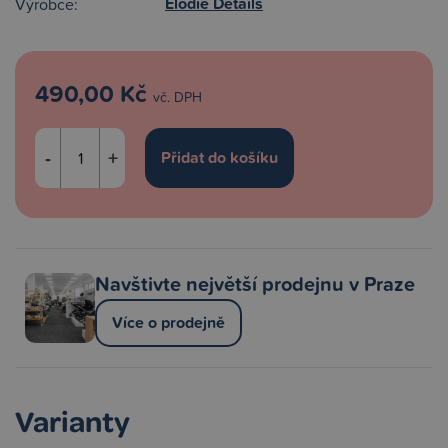
Elodie Details
Výrobce:
490,00 Kč
vč. DPH
-
+
Navštivte největší prodejnu v Praze
Více o prodejně
Varianty