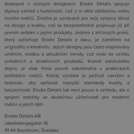
dostupné v různých designech. Elodie Details spojuje
stylový vzhled s funkčností, což z ní dělá oblíbenou volbu
mnoha rodičů. Značka je uznávaná pro svůj výrazný důraz
na design a kvalitu, což se bezprostředně projevuje již při
prvním setkání s jejími produkty. Jedním z klíčových prvků,
který vyčleňuje Elodie Details z davu, je zaměření na
originalitu a kreativitu. Jejich designy jsou často inspirovány
uměním, módou a aktuálními trendy, což vede ke vzniku
unikátních a atraktivních produktů. Kromě estetického
dojmu je však firma pevně zakořeněna v praktických
potřebách rodičů. Každý výrobek je pečlivě navržen a
testován, aby splňoval nejvyšší standardy kvality a
bezpečnosti. Elodie Details tak není pouze o vzhledu, ale o
spojení estetiky se skutečnou užitečností pro moderní
rodiče a jejich děti.
Elodie Details AB
Jakobsbergsgatan 16
111 44 Stockholm, Švédsko