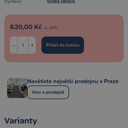
Elodie Details
Výrobce:
620,00 Kč
vč. DPH
-
+
Navštivte největší prodejnu v Praze
Více o prodejně
Varianty