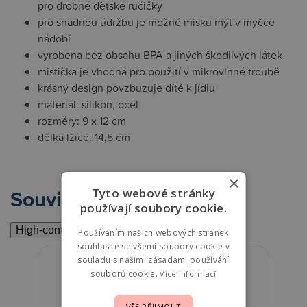
pro drobné dětské ručičky
pro snadnou údržbu je možné misku mýt v myčce
nádobí
vyrobena bez obsahu BPA a jiných škodlivých látek
mistička je vhodná pro použití v mikrovlnné troubě
krásný design povzbuzuje dítě k jídlu
materiál: silikon, ocel
rozměry: 9 x 12 cm
délka lžíce: 14,5 cm
×
Související
Tyto webové stránky
používají soubory cookie.
High-contrast mode
Používáním našich webových stránek
souhlasíte se všemi soubory cookie v
souladu s našimi zásadami používání
souborů cookie.
Více informací
VŠE PŘIJMOUT