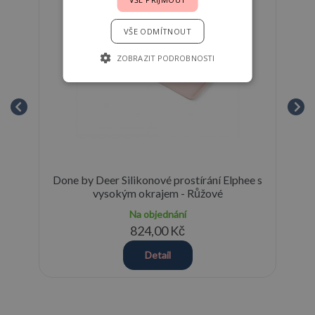
VŠE ODMÍTNOUT
ZOBRAZIT PODROBNOSTI
hlá
Done by Deer Silikonové prostírání Elphee s
vysokým okrajem - Růžové
Na objednání
824,00 Kč
Detail