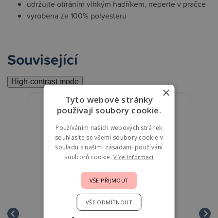
udržujte otíráním vlhkým hadříkem, neperte v pračce
vyrobena ze 100% polyesteru
Související
High-contrast mode
×
Tyto webové stránky
používají soubory cookie.
Používáním našich webových stránek
souhlasíte se všemi soubory cookie v
souladu s našimi zásadami používání
souborů cookie.
Více informací
VŠE PŘIJMOUT
VŠE ODMÍTNOUT