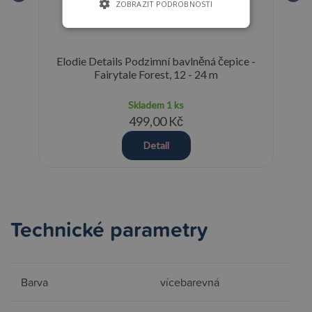
ZOBRAZIT PODROBNOSTI
e
Elodie Details Podzimní bavlněná čepice -
Fairytale Forest, 12 - 24 m
Skladem
1 ks
499,00 Kč
Detail
Technické parametry
Barva
vícebarevná