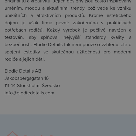
originalitu a kreativitu. Jejich designy jsou často inspirovány
uměním, módou a aktuálními trendy, což vede ke vzniku
unikátních a atraktivních produktů. Kromě estetického
dojmu je však firma pevně zakořeněna v praktických
potřebách rodičů. Každý výrobek je pečlivě navržen a
testován, aby splňoval nejvyšší standardy kvality a
bezpečnosti. Elodie Details tak není pouze o vzhledu, ale o
spojení estetiky se skutečnou užitečností pro moderní
rodiče a jejich děti.
Elodie Details AB
Jakobsbergsgatan 16
111 44 Stockholm, Švédsko
info@elodiedetails.com