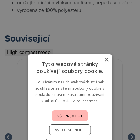
udržujte otíráním vlhkým hadříkem, neperte v pračce
vyrobena ze 100% polyesteru
Související
High-contrast mode
×
Tyto webové stránky
používají soubory cookie.
Používáním našich webových stránek
souhlasíte se všemi soubory cookie v
souladu s našimi zásadami používání
souborů cookie.
Více informací
VŠE PŘIJMOUT
VŠE ODMÍTNOUT