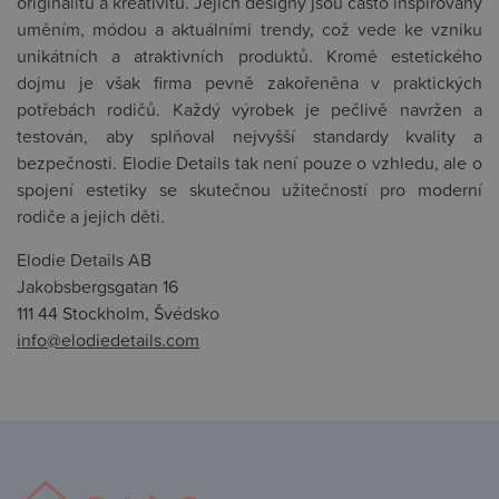
originalitu a kreativitu. Jejich designy jsou často inspirovány
uměním, módou a aktuálními trendy, což vede ke vzniku
unikátních a atraktivních produktů. Kromě estetického
dojmu je však firma pevně zakořeněna v praktických
potřebách rodičů. Každý výrobek je pečlivě navržen a
testován, aby splňoval nejvyšší standardy kvality a
bezpečnosti. Elodie Details tak není pouze o vzhledu, ale o
spojení estetiky se skutečnou užitečností pro moderní
rodiče a jejich děti.
Elodie Details AB
Jakobsbergsgatan 16
111 44 Stockholm, Švédsko
info@elodiedetails.com