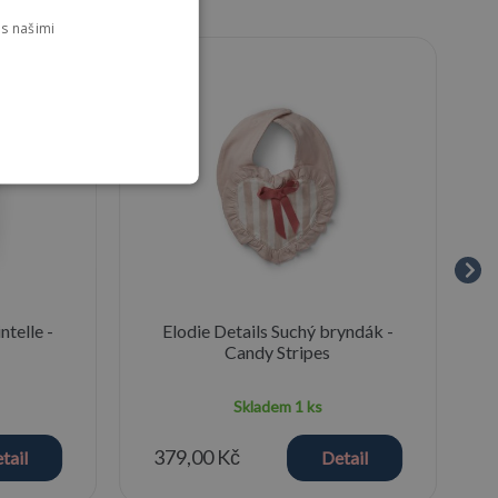
s našimi
ntelle -
Elodie Details Suchý bryndák -
Candy Stripes
Skladem
1 ks
379,00 Kč
tail
Detail