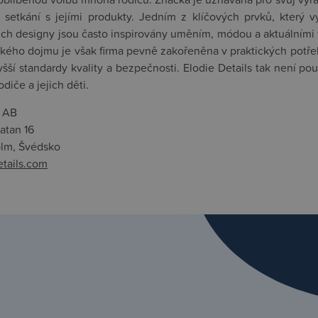
m setkání s jejími produkty. Jedním z klíčových prvků, který v
ejich designy jsou často inspirovány uměním, módou a aktuálními 
kého dojmu je však firma pevně zakořeněna v praktických potřeb
yšší standardy kvality a bezpečnosti. Elodie Details tak není po
diče a jejich děti.
s AB
atan 16
olm, Švédsko
tails.com