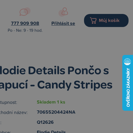
Můj košík
777 909 908
Přihlásit se
Po - Ne: 9 - 19 hod.
lodie Details Pončo s
apucí - Candy Stripes
Skladem 1 ks
tupnost:
70655204424NA
hodní název:
Q12626
:
Elodie Details
obce: