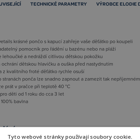
UVISEJÍCÍ
TECHNICKÉ PARAMETRY
VÝROBCE ELODIE 
etails krásné pončo s kapucí zahřeje vaše děťátko po koupeli
adatelný pomocník pro řádění u bazénu nebo na pláži
e lehoučké a nedráždí citlivou dětskou pokožku
 ochrání dětskou hlavičku a ouška před nastydnutím
 z kvalitního froté děťátko rychle osuší
o stranách ponča lze snadno zapnout a zamezit tak nepříjemném
e prát v pračce při teplotě 40 °C
ro děti od 1 roku do cca 3 let
l 100% bavlna
jící
Tyto webové stránky používají soubory cookie.