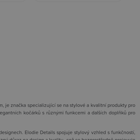
je značka specializující se na stylové a kvalitní produkty pro
elegantních kočárků s různými funkcemi a dalších doplňků pro
esignech. Elodie Details spojuje stylový vzhled s funkčností,
zný důraz na design a kvalitu, což se bezprostředně projevuje