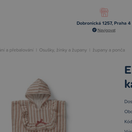
Dobronická 1257, Praha 4
Navigovat
ní a přebalování
|
Osušky, žínky a župany
|
župany a ponča
E
k
Dos
Obc
Kód
Výr