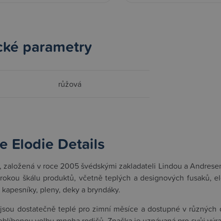
cké parametry
růžová
e Elodie Details
s, založená v roce 2005 švédskými zakladateli Lindou a Andresem, 
širokou škálu produktů, včetně teplých a designových fusaků, 
u kapesníky, pleny, deky a bryndáky.
 jsou dostatečně teplé pro zimní měsíce a dostupné v různých d
 oblíbenou volbu mnoha rodičů. Značka je uznávaná pro svůj výra