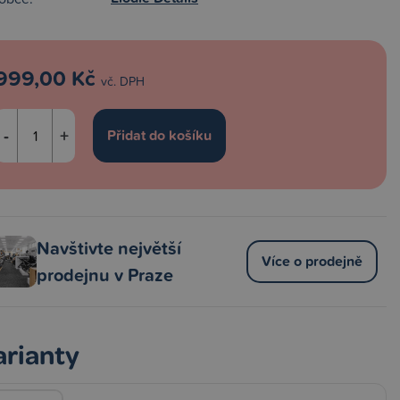
999,00 Kč
vč. DPH
-
+
Navštivte největší
Více o prodejně
prodejnu v Praze
arianty