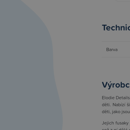
Techni
Barva
Výrobc
Elodie Detail
děti. Nabízí 
děti, jako jso
Jejich fusaky
což z ní dělá