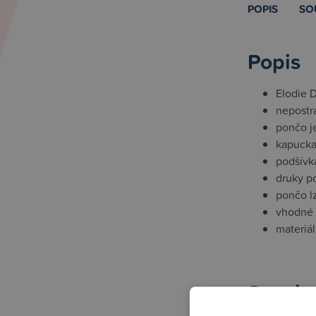
POPIS
SO
Popis
Elodie D
nepostr
pončo j
kapucka
podšívka
druky p
pončo lz
vhodné p
materiá
Souvise