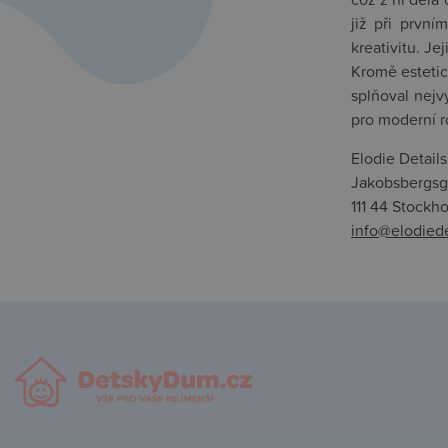
již při první
kreativitu. J
Kromě estetic
splňoval nejv
pro moderní ro
Elodie Detail
Jakobsbergsg
111 44 Stockh
info@elodiede