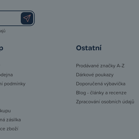
ajů
p
Ostatní
y
Prodávané značky A-Z
odejna
Dárkové poukazy
í podmínky
Doporučená výbavička
Blog - články a recenze
Zpracování osobních údajů
ákupu
á zásilka
ce zboží