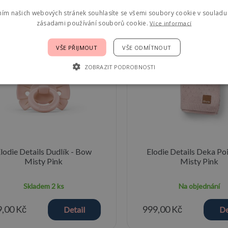
st mode
ním našich webových stránek souhlasíte se všemi soubory cookie v souladu 
zásadami používání souborů cookie.
Více informací
VŠE PŘIJMOUT
VŠE ODMÍTNOUT
ZOBRAZIT PODROBNOSTI
lodie Details Dudlík - Bow
Elodie Details Deka Poi
Misty Pink
Misty Pink
Skladem
2 ks
Na objednání
,00 Kč
999,00 Kč
Detail
De