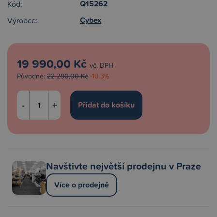
Q15262
Kód:
Cybex
Výrobce:
19 990,00 Kč
vč. DPH
Původně:
22 290,00 Kč
-10.3%
-
+
Navštivte největší prodejnu v Praze
Více o prodejně