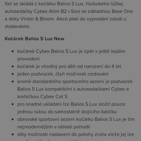
Set se skládá z kočárku Balios S Lux, hlubokého lůžka,
autosedačky Cybex Aton B2 i-Size se základnou Base One
a deky Vinter & Bloom. Akce platí do vyprodání zásob u
dodavatele.
Kočárek Balios S Lux New
kočárek Cybex Balios S Lux je zpět v ještě lepším
provedení
kočárek je vhodný pro děti od narození do 4 let
jeden podvozek, čtyři možnosti cestování
kromě standardního sportovního sezení je podvozek
Balios S Lux kompatibilní s autosedačkami Cybex a
korbičkou Cybex Cot S
pro snadné ukládání lze Balios S Lux složit pouze
jednou rukou do samostatně stojícího balíčku
obrovské sportovní sezení kočárku Balios S Lux je tím
nejmodernějším v oblasti pohodlí
díky možnosti nastavení do polohy zcela vleže jej lze