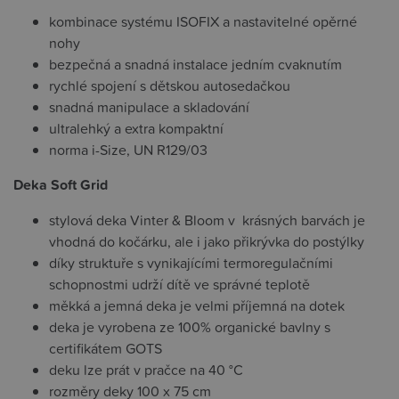
kombinace systému ISOFIX a nastavitelné opěrné
nohy
bezpečná a snadná instalace jedním cvaknutím
rychlé spojení s dětskou autosedačkou
snadná manipulace a skladování
ultralehký a extra kompaktní
norma i-Size, UN R129/03
Deka Soft Grid
stylová deka Vinter & Bloom v krásných barvách je
vhodná do kočárku, ale i jako přikrývka do postýlky
díky struktuře s vynikajícími termoregulačními
schopnostmi udrží dítě ve správné teplotě
měkká a jemná deka je velmi příjemná na dotek
deka je vyrobena ze 100% organické bavlny s
certifikátem GOTS
deku lze prát v pračce na 40 °C
rozměry deky 100 x 75 cm