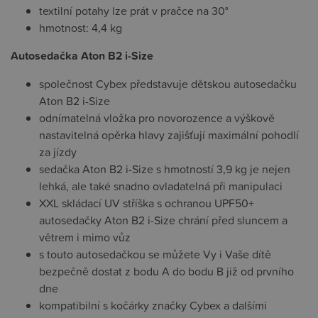
textilní potahy lze prát v pračce na 30°
hmotnost: 4,4 kg
Autosedačka Aton B2 i-Size
společnost Cybex představuje dětskou autosedačku
Aton B2 i-Size
odnímatelná vložka pro novorozence a výškově
nastavitelná opěrka hlavy zajišťují maximální pohodlí
za jízdy
sedačka Aton B2 i-Size s hmotností 3,9 kg je nejen
lehká, ale také snadno ovladatelná při manipulaci
XXL skládací UV stříška s ochranou UPF50+
autosedačky Aton B2 i-Size chrání před sluncem a
větrem i mimo vůz
s touto autosedačkou se můžete Vy i Vaše dítě
bezpečně dostat z bodu A do bodu B již od prvního
dne
kompatibilní s kočárky značky Cybex a dalšími