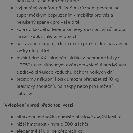
používat již od narození dítěte
výjimečný komfort při jízdě na různém povrchu se
super měkkým odpružením - mobilita pro vás a
nerušený spánek pro vaše dítě
kola do každého terénu se nevyfouknou, ať už budou
muset zdolat jakýkoliv povrch
nastavení rukojeti jednou rukou pro snadné nastavení
výšky dle potřeb
rozšiřitelná XXL sluneční stříška z ochranné látky s
UPF50+ a se síťovaným okénkem - skvělá prodyšnost
a zdravá cirkulace vzduchu během horkých dní
prostorný nákupní košík umožní převážet až 10 kg -
praktický společník na nákpy nebo pro uložení
kabelky
Vylepšení oproti předchozí verzi
hliníková podnožka namísto plastové - vyšší kvalita
nižší hmotnost - nyní o 500 g lehčí
elegantnější vidlice předních kol