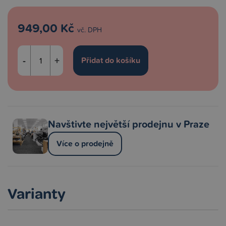
949,00 Kč
vč. DPH
-
+
Navštivte největší prodejnu v Praze
Více o prodejně
Varianty