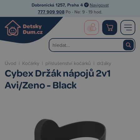
Dobronická 1257, Praha 4
Navigovat
777 909 908
Po - Ne: 9 - 19 hod.
Úvod
|
Kočárky
|
příslušenství kočárků
|
držáky
Cybex Držák nápojů 2v1
Avi/Zeno - Black