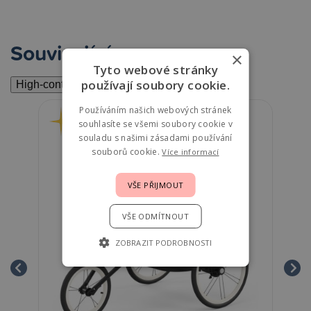
Související
×
Tyto webové stránky
používají soubory cookie.
High-contrast mode
Používáním našich webových stránek
souhlasíte se všemi soubory cookie v
souladu s našimi zásadami používání
souborů cookie.
Více informací
VŠE PŘIJMOUT
VŠE ODMÍTNOUT
ZOBRAZIT PODROBNOSTI