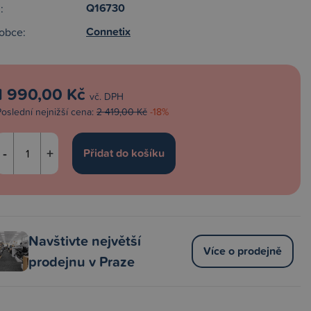
Q16730
:
Connetix
obce:
1 990,00 Kč
vč. DPH
Poslední nejnižší cena:
2 419,00 Kč
-18%
-
+
Navštivte největší
Více o prodejně
prodejnu v Praze