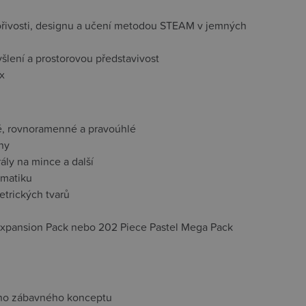
tvořivosti, designu a učení metodou STEAM v jemných
yšlení a prostorovou představivost
x
né, rovnoramenné a pravoúhlé
ny
ály na mince a další
ematiku
etrických tvarů
n Expansion Pack nebo 202 Piece Pastel Mega Pack
noho zábavného konceptu