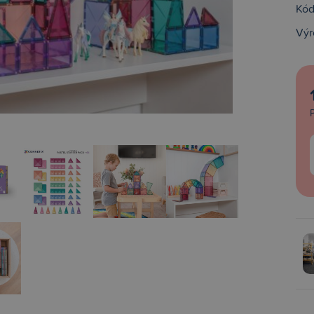
Kód
Výr