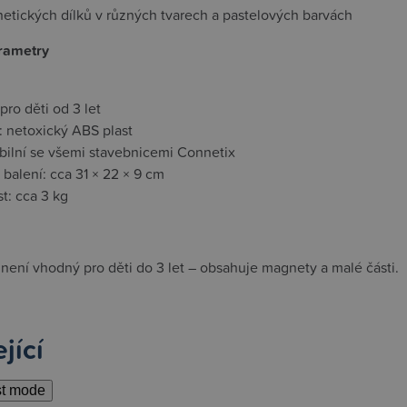
etických dílků v různých tvarech a pastelových barvách
rametry
ro děti od 3 let
: netoxický ABS plast
bilní se všemi stavebnicemi Connetix
balení: cca 31 × 22 × 9 cm
t: cca 3 kg
není vhodný pro děti do 3 let – obsahuje magnety a malé části.
jící
st mode