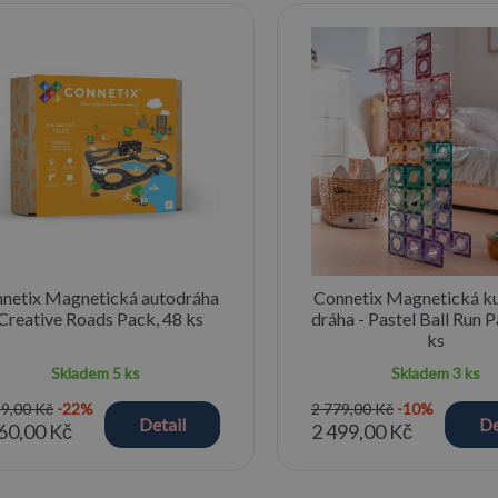
netix Magnetická autodráha
Connetix Magnetická k
 Creative Roads Pack, 48 ks
dráha - Pastel Ball Run 
ks
Skladem
5 ks
Skladem
3 ks
59,00 Kč
-22%
2 779,00 Kč
-10%
Detail
De
60,00 Kč
2 499,00 Kč