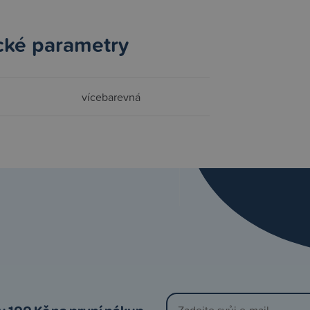
cké parametry
vícebarevná
vu 100 Kč na první nákup