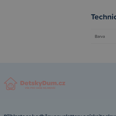
Techni
Barva
Přihlaste se k odběru newsletteru a získejte sle