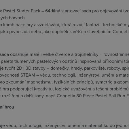
x Pastel Starter Pack – 64dílná startovací sada pro objevování 
vých barvách
 kombinace hry a vzdělávání, která rozvíjí fantazii, technické m
jako první sada nebo jako doplněk k větším stavebnicím Conneti
 sada obsahuje malé i velké čtverce a trojúhelníky – rovnostran
 paleta tlumených pastelových odstínů inspirovaná přírodními tó
 tvořit 2D i 3D stavby – domečky, hrady, parkoviště, roboty, spir
 dovednosti STEAM – vědu, technologii, inženýrství, umění a mat
 pro zkoumání magnetismu, fyzikálních principů, symetrie a geom
 hra podporující kreativitu, logické uvažování a řešení problémů
 rozšíření o další sady, např. Connetix 80 Piece Pastel Ball Ru
ní hrou
je vědu, technologii, inženýrství, umění a matematiku do jed