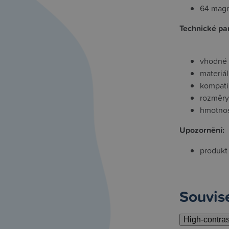
64 magn
Technické pa
vhodné p
materiál
kompati
rozměry 
hmotnos
Upozornění:
produkt 
Souvise
High-contra