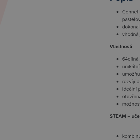
Conneti
pastelo
dokonalá
vhodná 
Vlastnosti
64dílná
unikátní
umožňuje
rozvíjí
ideální
otevřená
možnost
STEAM – uče
kombinu