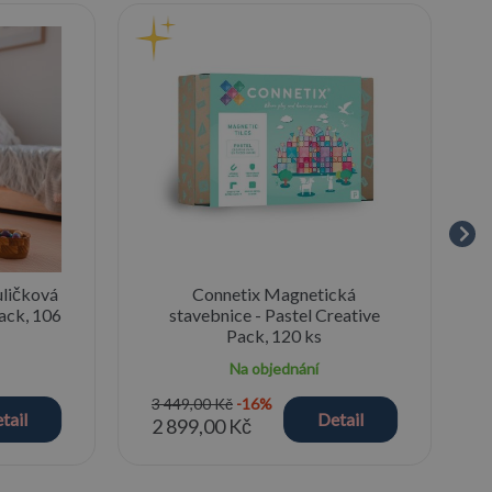
uličková
Connetix Magnetická
Pack, 106
stavebnice - Pastel Creative
Pack, 120 ks
Na objednání
3 449,00 Kč
-16%
tail
Detail
2 899,00 Kč