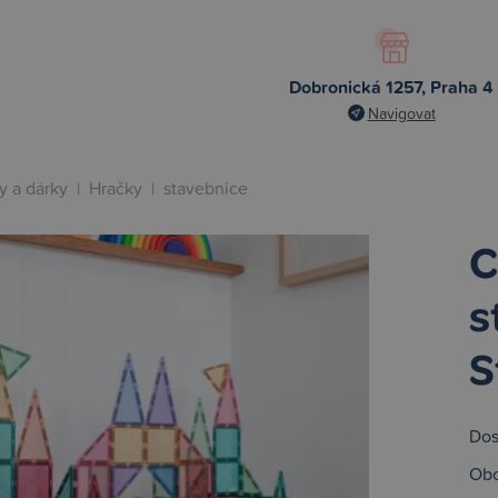
Dobronická 1257, Praha 4
Navigovat
y a dárky
|
Hračky
|
stavebnice
C
s
S
Dos
Obc