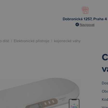
Dobronická 1257, Praha 4
Navigovat
o dítě
|
Elektronické přístroje
|
kojenecké váhy
C
v
Dos
Obc
Kód
Výr