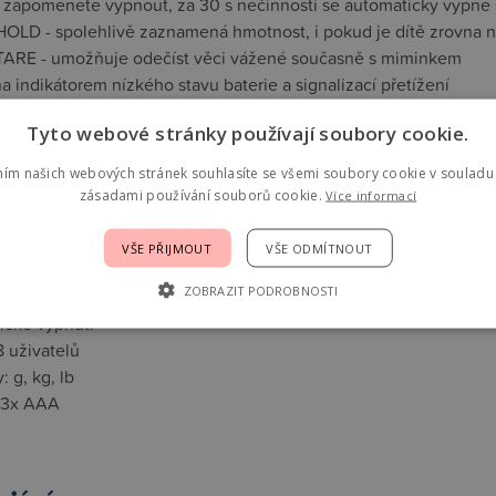
i zapomenete vypnout, za 30 s nečinnosti se automaticky vypne
HOLD - spolehlivě zaznamená hmotnost, i pokud je dítě zrovna 
TARE - umožňuje odečíst věci vážené současně s miminkem
 indikátorem nízkého stavu baterie a signalizací přetížení
ace nízkého stavu baterie a přetížení
Tyto webové stránky používají soubory cookie.
 základna zabraňující převržení váhy
67 x 33 x 5,2 cm
ním našich webových stránek souhlasíte se všemi soubory cookie v souladu 
ní nosnost: 20 kg
zásadami používání souborů cookie.
Více informací
ý digitální displej
í přes Bluetooth
VŠE PŘIJMOUT
VŠE ODMÍTNOUT
aplikace: Ailink
ZOBRAZIT PODROBNOSTI
t měření: 5 g
ické vypnutí
8 uživatelů
: g, kg, lb
: 3x AAA