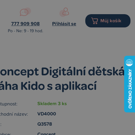
Můj košík
777 909 908
Přihlásit se
Po - Ne: 9 - 19 hod.
oncept Digitální dětská
áha Kido s aplikací
Skladem 3 ks
tupnost:
VD4000
hodní název:
Q3578
:
Concept
obce: