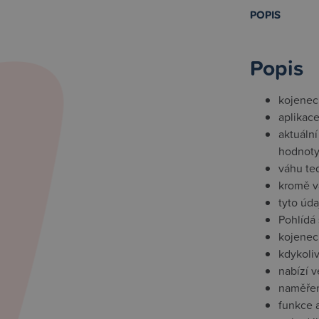
POPIS
Popis
kojenec
aplikac
aktuáln
hodnoty 
váhu ted
kromě v
tyto úd
Pohlídá
kojenec
kdykoliv
nabízí v
naměřen
funkce a