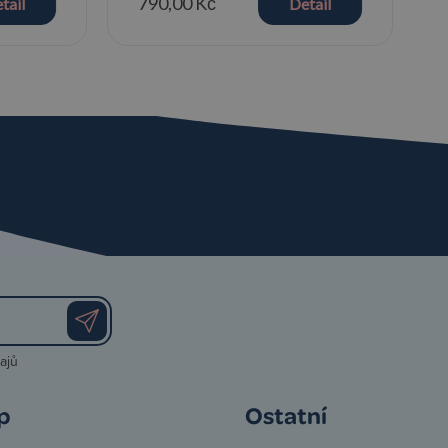
790,00 Kč
tail
Detail
ajů
p
Ostatní