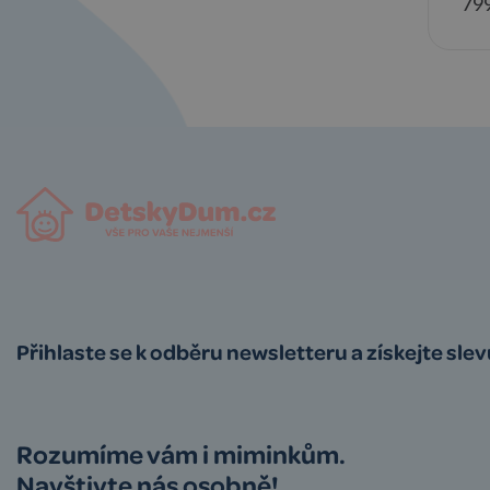
329,00 Kč
799
l
Detail
Přihlaste se k odběru newsletteru a získejte sle
Rozumíme vám i miminkům.
Navštivte nás osobně!