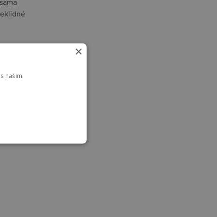
 sama
neklidné
×
s našimi