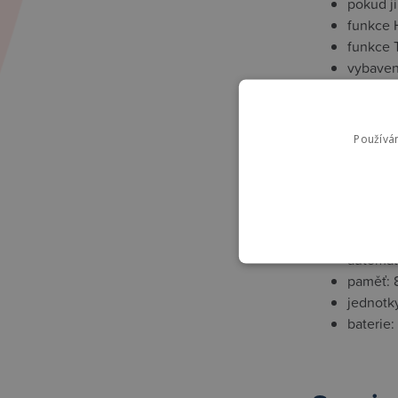
pokud j
funkce 
funkce 
vybavena
signaliz
stabilní
rozměr: 
Používá
maximál
přehledn
připojen
mobilní 
přesnos
automat
paměť: 
jednotky
baterie