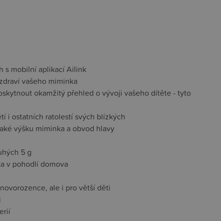
 mobilní aplikací Ailink
zdraví vašeho miminka
kytnout okamžitý přehled o vývoji vašeho dítěte - tyto
í i ostatních ratolestí svých blízkých
 také výšku miminka a obvod hlavy
uhých 5 g
ka v pohodlí domova
novorozence, ale i pro větší děti
i
rií