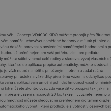
kou váhu Concept VD4000 KIDO můžete propojit přes Bluetooth s
e vám pomůže uchovávat naměřené hodnoty a mít tak přehled o 
í váhu dokáže porovnat s posledními naměřenými hodnotami a pos
budou užitečné nejen pro vaši potřebu, ale i pro pediatra
y můžete sdílet v rámci celé rodiny a sledovat vývoj vlastních dět
áhy, která se do aplikace propíše automaticky, můžete sledovat
aje je však nutné naměřit s přiloženým metrem a zadat ručně
 správný přírůstek na váze díky přesnému vážení s odchylkou po
ká váha s aplikací vám umožní pohlídat hmotnost vašeho mimin
 si tak můžete zkontrolovat, zda vaše dítko prospívá tak, jak má
elmi přesné vážení s nosností 20 kg, takže ji využijete nejen pro 
ou hmotnost můžete sledovat na přehledném digitálním displej
utomatického vypnutí, která prodlužuje životnost vložených bate