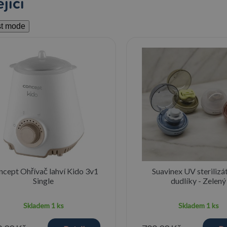
jící
st mode
cept Ohřívač lahví Kido 3v1
Suavinex UV sterilizá
Single
dudlíky - Zelený
Skladem
1 ks
Skladem
1 ks