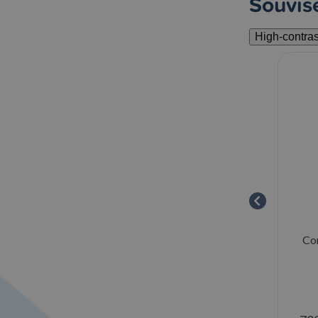
Souvise
High-contra
lík se
Zopa Zajištění okna - White
Con
Skladem
2 ks