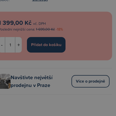
1 399,00 Kč
vč. DPH
Poslední nejnižší cena:
1 699,00 Kč
-18%
-
+
Navštivte největší
Více o prodejně
prodejnu v Praze