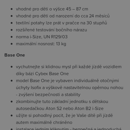
vhodné pro děti o výšce 45 – 87 cm
vhodné pro děti od narození do cca 24 měsíců
textilní potahy lze prát v pračce na 30 stupňů
rozšířené testování bočního nárazu
norma i-Size, UN R129/03
maximální nosnost: 13 kg
Base One
vychutnejte si klidnou mysl při každé jízdě vozidlem
díky bázi Cybex Base One
model Base One je vybaven individuálně otočnými
úchyty Isofix a výškově nastavitelnou opěrnou nohou
- zvýšení bezpečnosti a stability
zkombinujte tuto základní jednotku s dětskou
autosedačkou Aton S2 nebo Aton B2 i-Size
užijte si pohodlný pocit, že je Vaše dítě při jízdě
autem maximálně chráněno
instalace jedním kliknutím - bezpečná a jednoduchá