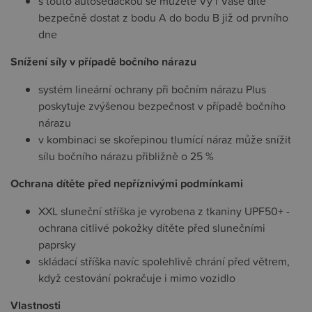
s touto autosedačkou se můžete Vy i Vaše dítě
bezpečně dostat z bodu A do bodu B již od prvního
dne
Snížení síly v případě bočního nárazu
systém lineární ochrany při bočním nárazu Plus
poskytuje zvýšenou bezpečnost v případě bočního
nárazu
v kombinaci se skořepinou tlumící náraz může snížit
sílu bočního nárazu přibližně o 25 %
Ochrana dítěte před nepříznivými podmínkami
XXL sluneční stříška je vyrobena z tkaniny UPF50+ -
ochrana citlivé pokožky dítěte před slunečními
paprsky
skládací stříška navíc spolehlivě chrání před větrem,
když cestování pokračuje i mimo vozidlo
Vlastnosti