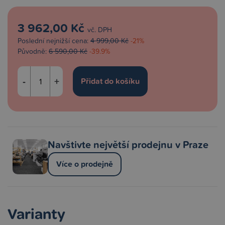
3 962,00 Kč
vč. DPH
Poslední nejnižší cena:
4 999,00 Kč
-21%
Původně:
6 590,00 Kč
-39.9%
-
+
Navštivte největší prodejnu v Praze
Více o prodejně
Varianty