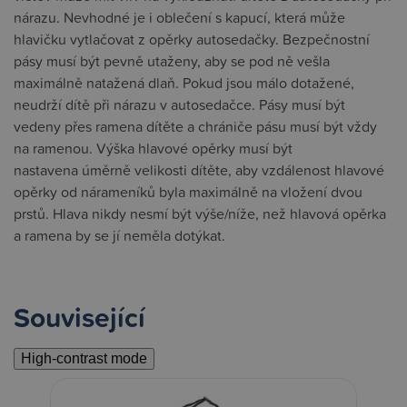
nárazu. Nevhodné je i oblečení s kapucí, která může
hlavičku vytlačovat z opěrky autosedačky. Bezpečnostní
pásy musí být pevně utaženy, aby se pod ně vešla
maximálně natažená dlaň. Pokud jsou málo dotažené,
neudrží dítě při nárazu v autosedačce. Pásy musí být
vedeny přes ramena dítěte a chrániče pásu musí být vždy
na ramenou. Výška hlavové opěrky musí být
nastavena úměrně velikosti dítěte, aby vzdálenost hlavové
opěrky od nárameníků byla maximálně na vložení dvou
prstů. Hlava nikdy nesmí být výše/níže, než hlavová opěrka
a ramena by se jí neměla dotýkat.
Související
High-contrast mode