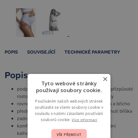
POPIS
SOUVISEJÍCÍ
TECHNICKÉ PARAMETRY
Popis
×
Tyto webové stránky
podpůrné těhotenské kalhotky Carriwell se přizpůsobí
používají soubory cookie.
rostoucímu břísku každé nastávající maminky
Používáním našich webových stránek
rovnoměrně rozloží zvyšující se tlak na záda a břicho
souhlasíte se všemi soubory cookie v
přední část kalhotek zajišťuje lehké přizvednutí bříška
souladu s našimi zásadami používání
zadní podpůrná část zmírňuje tlak na bříško
souborů cookie.
Více informací
komfortní pas zabraňuje nechtěnému rolování
kalhotek
VŠE PŘIJMOUT