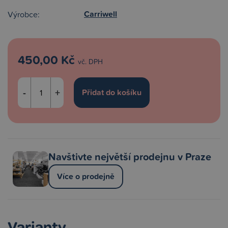
Carriwell
Výrobce:
450,00 Kč
vč. DPH
-
+
Navštivte největší prodejnu v Praze
Více o prodejně
Varianty