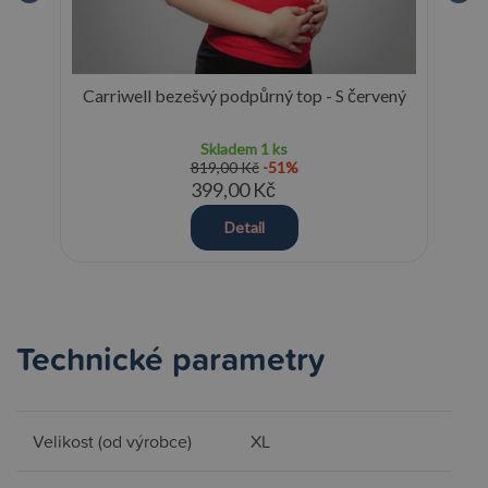
pás
Carriwell bezešvý podpůrný top - S červený
Skladem
1 ks
819,00 Kč
-51%
399,00 Kč
Detail
Technické parametry
Velikost (od výrobce)
XL