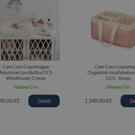
Cam Cam Copenhagen
Cam Cam Copenha
řebalovací podložka OCS -
Organizér na přebalova
Windflower Creme
OCS - Bows
Skladem
2 ks
Skladem
2 ks
49,00 Kč
1 349,00 Kč
Detail
De