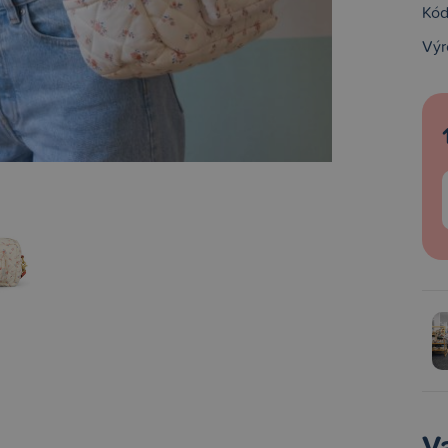
Kód
Výr
V