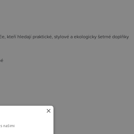
 kteří hledají praktické, stylové a ekologicky šetrné doplňky
né
×
s našimi