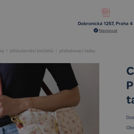
Dobronická 1257, Praha 4
Navigovat
ky
|
příslušenství kočárků
|
přebalovací tašky
C
P
t
Dos
Obc