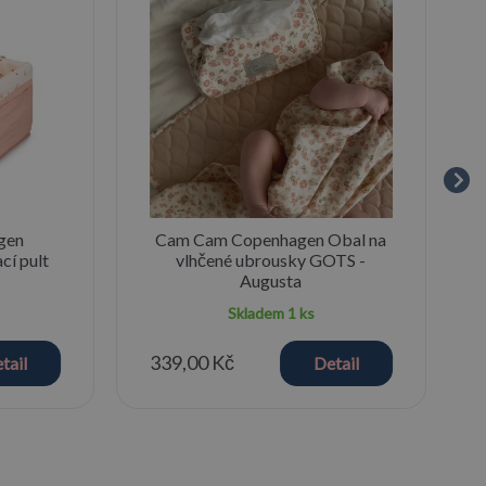
gen
Cam Cam Copenhagen Obal na
cí pult
vlhčené ubrousky GOTS -
Augusta
Skladem
1 ks
339,00 Kč
tail
Detail