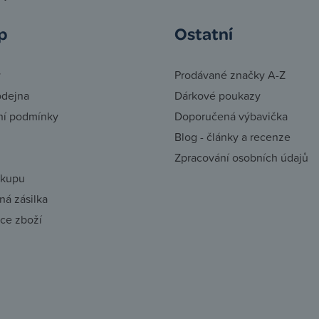
p
Ostatní
y
Prodávané značky A-Z
odejna
Dárkové poukazy
í podmínky
Doporučená výbavička
Blog - články a recenze
Zpracování osobních údajů
ákupu
á zásilka
ce zboží