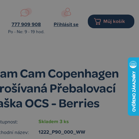
Můj košík
777 909 908
Přihlásit se
Po - Ne: 9 - 19 hod.
am Cam Copenhagen
rošívaná Přebalovací
aška OCS - Berries
Skladem 3 ks
tupnost:
1222_P90_000_WW
hodní název: