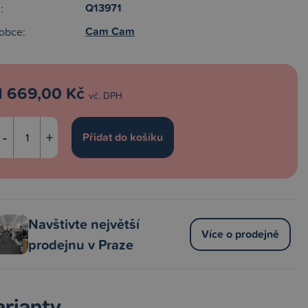
Q13971
:
Cam Cam
obce:
1 669,00 Kč
vč. DPH
-
+
Navštivte největší
Více o prodejně
prodejnu v Praze
arianty