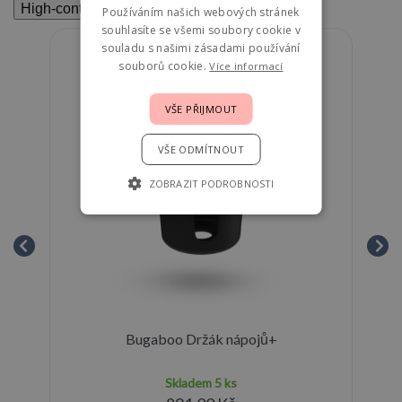
High-contrast mode
Používáním našich webových stránek
souhlasíte se všemi soubory cookie v
souladu s našimi zásadami používání
souborů cookie.
Více informací
VŠE PŘIJMOUT
VŠE ODMÍTNOUT
ZOBRAZIT PODROBNOSTI
y
Bugaboo Držák nápojů+
Skladem
5 ks