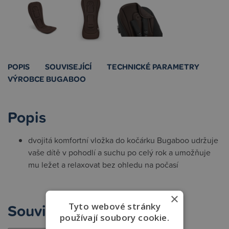
POPIS
SOUVISEJÍCÍ
TECHNICKÉ PARAMETRY
VÝROBCE BUGABOO
Popis
dvojitá komfortní vložka do kočárku Bugaboo udržuje
vaše dítě v pohodlí a suchu po celý rok a umožňuje
mu ležet a relaxovat bez ohledu na počasí
×
Související
Tyto webové stránky
používají soubory cookie.