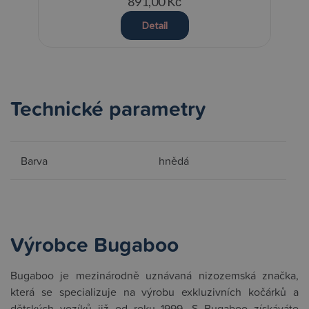
891,00 Kč
Detail
Technické parametry
Barva
hnědá
Výrobce Bugaboo
Bugaboo je mezinárodně uznávaná nizozemská značka,
která se specializuje na výrobu exkluzivních kočárků a
dětských vozíků již od roku 1999. S Bugaboo získáváte