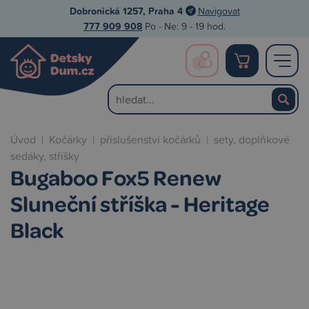
Dobronická 1257, Praha 4
Navigovat
777 909 908
Po - Ne: 9 - 19 hod.
Úvod
|
Kočárky
|
příslušenství kočárků
|
sety, doplňkové
sedáky, stříšky
Bugaboo Fox5 Renew
Sluneční stříška - Heritage
Black