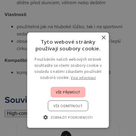
dítěte před sluncem, větrem nebo deštěm
Vlastnosti
použitelná jak na hluboké lůžko, tak i na sportovní
sedačku
×
obsahuje odvětrávací okénko Peekaboo pro lepší
Tyto webové stránky
používají soubory cookie.
cirkulaci vzduchu
Používáním našich webových stránek
Kompatibilita
souhlasíte se všemi soubory cookie v
souladu s našimi zásadami používání
kompatibilní s modely kočárků Fox 5 a Fox 3
souborů cookie.
Více informací
VŠE PŘIJMOUT
Související
VŠE ODMÍTNOUT
High-contrast mode
ZOBRAZIT PODROBNOSTI