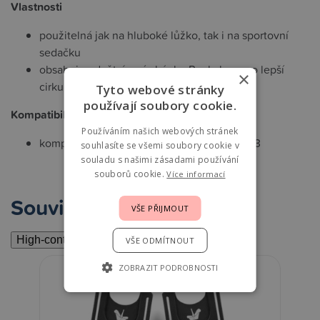
Vlastnosti
použitelná jak na hluboké lůžko, tak i na sportovní
sedačku
obsahuje odvětrávací okénko Peekaboo pro lepší
×
cirkulaci vzduchu
Tyto webové stránky
používají soubory cookie.
Kompatibilita
Používáním našich webových stránek
kompatibilní s modely kočárků Fox 5 a Fox 3
souhlasíte se všemi soubory cookie v
souladu s našimi zásadami používání
souborů cookie.
Více informací
Související
VŠE PŘIJMOUT
High-contrast mode
VŠE ODMÍTNOUT
ZOBRAZIT PODROBNOSTI