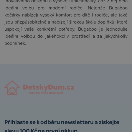
inovativního designu a vysoké funkcionality, což z něj dělá
ideální volbu pro moderní rodiče. Nejenže Bugaboo
kočárky nabízejí vysoký komfort pro dítě i rodiče, ale také
jsou přizpůsobitelné a nabízejí širokou škálu doplňků, které
uspokojí vaše konkrétní potřeby. Bugaboo je jednoduše
ideální volbou do jakéhokoliv prostředí a za jakýchkoliv
podmínek.
Přihlaste se k odběru newsletteru a získejte
slevu 100 Kč na první nákup