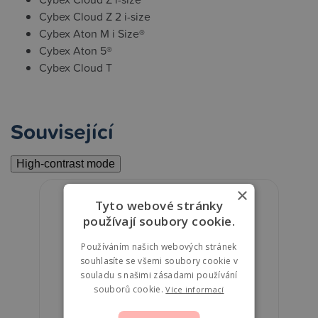
Cybex Cloud Z 2 i-size
Cybex Aton M i Size®
Cybex Aton 5®
Cybex Cloud T
Související
High-contrast mode
×
Tyto webové stránky
používají soubory cookie.
Používáním našich webových stránek
souhlasíte se všemi soubory cookie v
souladu s našimi zásadami používání
souborů cookie.
Více informací