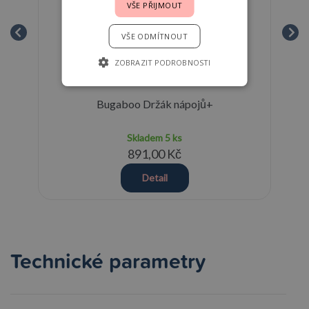
VŠE PŘIJMOUT
VŠE ODMÍTNOUT
ZOBRAZIT PODROBNOSTI
ky
Bugaboo Držák nápojů+
Skladem
5 ks
891,00 Kč
Detail
Technické parametry