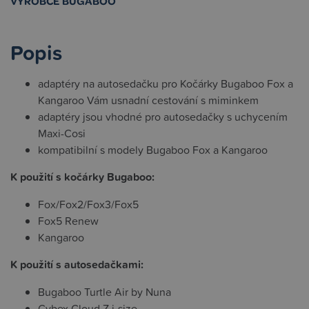
VÝROBCE BUGABOO
Popis
adaptéry na autosedačku pro Kočárky Bugaboo Fox a
Kangaroo Vám usnadní cestování s miminkem
adaptéry jsou vhodné pro autosedačky s uchycením
Maxi-Cosi
kompatibilní s modely Bugaboo Fox a Kangaroo
K použití s kočárky Bugaboo:
Fox/Fox2/Fox3/Fox5
Fox5 Renew
Kangaroo
K použití s autosedačkami:
Bugaboo Turtle Air by Nuna
Cybex Cloud Z i-size