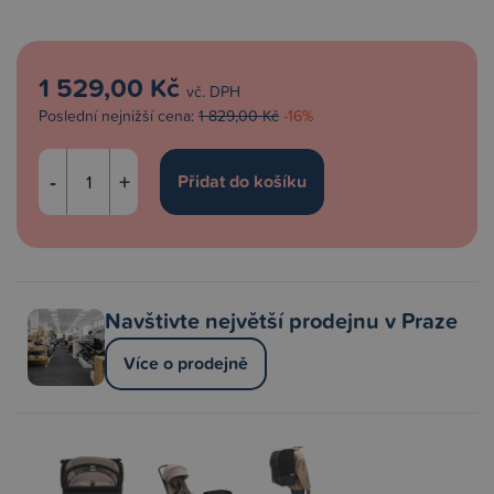
1 529,00 Kč
vč. DPH
Poslední nejnižší cena:
1 829,00 Kč
-16%
-
+
Navštivte největší prodejnu v Praze
Více o prodejně