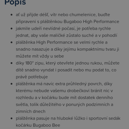
Popis
ať už přijde déšť, vítr nebo chumelenice, buďte
připraveni s pláštěnkou Bugaboo High Performance
jakmile udeří nevlídné počasí, je potřeba rychle
jednat, aby vaše maličké zůstalo suché a v pohodlí
pláštěnka High Performance se velmi rychle a
snadno nasazuje a díky jejímu kompaktnímu tvaru ji
můžete mít vždy u sebe
díky 180° zipu, který otevřete jednou rukou, můžete
dítě snadno vyndat i posadit nebo mu podat to, co
právě potřebuje
pláštěnka má navíc extra průhledný povrch, díky
kterému nebude vašemu drobečkovi bránit nic v
rozhledu a v kočárku bude mít dostatek denního
světla, tolik důležitého v ponurých podzimních a
zimních dnech
pláštěnka pasuje na hluboké lůžko i sportovní sedák
kočárku Bugaboo Bee