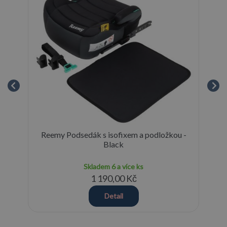
Reemy Podsedák s isofixem a podložkou -
cm
Black
Skladem
6 a více ks
1 190,00 Kč
Detail